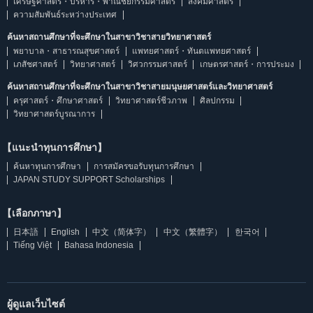
เศรษฐศาสตร์・บริหาร・พาณิชยกรรมศาสตร์
สังคมศาสตร์
ความสัมพันธ์ระหว่างประเทศ
ค้นหาสถานศึกษาที่จะศึกษาในสาขาวิชาสายวิทยาศาสตร์
พยาบาล・สาธารณสุขศาสตร์
แพทยศาสตร์・ทันตแพทยศาสตร์
เภสัชศาสตร์
วิทยาศาสตร์
วิศวกรรมศาสตร์
เกษตรศาสตร์・การประมง
ค้นหาสถานศึกษาที่จะศึกษาในสาขาวิชาสายมนุษยศาสตร์และวิทยาศาสตร์
ครุศาสตร์・ศึกษาศาสตร์
วิทยาศาสตร์ชีวภาพ
ศิลปกรรม
วิทยาศาสตร์บูรณาการ
【แนะนำทุนการศึกษา】
ค้นหาทุนการศึกษา
การสมัครขอรับทุนการศึกษา
JAPAN STUDY SUPPORT Scholarships
【เลือกภาษา】
日本語
English
中文（简体字）
中文（繁體字）
한국어
Tiếng Việt
Bahasa Indonesia
ผู้ดูแลเว็บไซต์