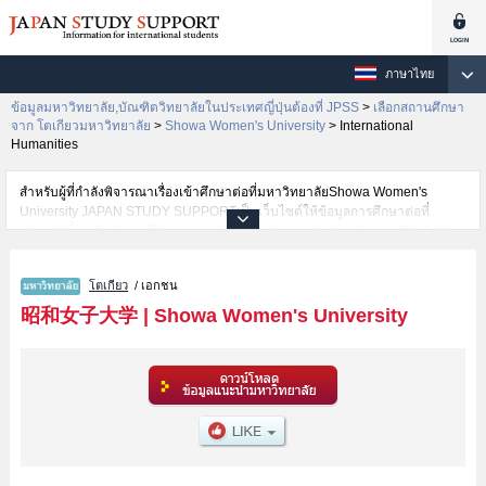
ภาษาไทย
ข้อมูลมหาวิทยาลัย,บัณฑิตวิทยาลัยในประเทศญี่ปุ่นต้องที่ JPSS
>
เลือกสถานศึกษา
จาก โตเกียวมหาวิทยาลัย
>
Showa Women's University
>
International
Humanities
สำหรับผู้ที่กำลังพิจารณาเรื่องเข้าศึกษาต่อที่มหาวิทยาลัยShowa Women's
University JAPAN STUDY SUPPORTเป็นเว็บไซต์ให้ข้อมูลการศึกษาต่อที่
ประเทศญี่ปุ่นสำหรับนักศึกษาต่างชาติโดยการดำเนินงานร่วมกันของ The Asian
Students Cultural Association และ Benesse Corporation มีการลงข้อมูลราย
ละเอียดของแต่ละคณะเช่นShowa Women's University คณะHumanities and
โตเกียว
/ เอกชน
CultureหรือคณะFood and Health SciencesหรือคณะHumanities and Social
SciencesหรือคณะGlobal BusinessหรือคณะInternational Humanitiesหรือ
昭和女子大学
|
Showa Women's University
คณะFaculty of InformaticsหรือคณะFaculty of Environmental Science and
Design ไว้ เป็นต้นไว้สำหรับผู้ที่ต้องการค้นหาข้อมูลการศึกษาต่อเกี่ยวกับShowa
Women's University กรุณาใช้เว็บไซต์นี้เพื่อการค้นหาข้อมูลตามอัธยาศัย
นอกจากนั้นยังมีข้อมูลของสถาบันการศึกษาระดับมหาวิทยาลัย,บัณฑิต
วิทยาลัย,วิทยาลัยระดับอนุปริญญา,วิทยาลัยอาชีวศึกษากว่า 1,300 แห่งที่กำลัง
เปิดรับสมัครนักศึกษาต่างชาติด้วย