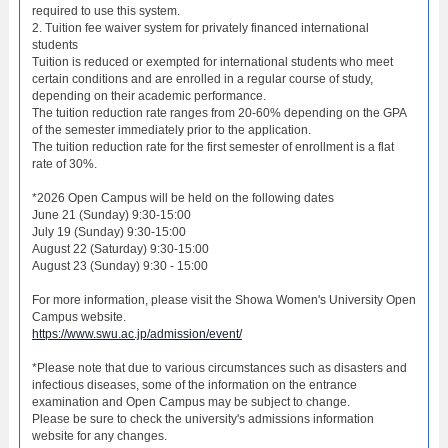
required to use this system.
2. Tuition fee waiver system for privately financed international
students
Tuition is reduced or exempted for international students who meet
certain conditions and are enrolled in a regular course of study,
depending on their academic performance.
The tuition reduction rate ranges from 20-60% depending on the GPA
of the semester immediately prior to the application.
The tuition reduction rate for the first semester of enrollment is a flat
rate of 30%.
*2026 Open Campus will be held on the following dates
June 21 (Sunday) 9:30-15:00
July 19 (Sunday) 9:30-15:00
August 22 (Saturday) 9:30-15:00
August 23 (Sunday) 9:30 - 15:00
For more information, please visit the Showa Women's University Open
Campus website.
https://www.swu.ac.jp/admission/event/
*Please note that due to various circumstances such as disasters and
infectious diseases, some of the information on the entrance
examination and Open Campus may be subject to change.
Please be sure to check the university's admissions information
website for any changes.