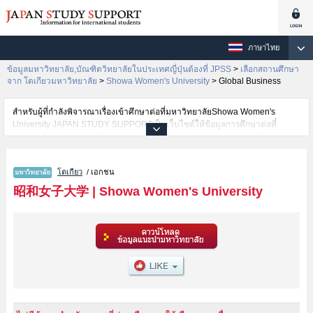
ภาษาไทย
ข้อมูลมหาวิทยาลัย,บัณฑิตวิทยาลัยในประเทศญี่ปุ่นต้องที่ JPSS
>
เลือกสถานศึกษา
จาก โตเกียวมหาวิทยาลัย
>
Showa Women's University
>
Global Business
สำหรับผู้ที่กำลังพิจารณาเรื่องเข้าศึกษาต่อที่มหาวิทยาลัยShowa Women's
University JAPAN STUDY SUPPORTเป็นเว็บไซต์ให้ข้อมูลการศึกษาต่อที่
ประเทศญี่ปุ่นสำหรับนักศึกษาต่างชาติโดยการดำเนินงานร่วมกันของ The Asian
Students Cultural Association และ Benesse Corporation มีการลงข้อมูลราย
ละเอียดของแต่ละคณะเช่นShowa Women's University คณะHumanities and
โตเกียว
/ เอกชน
CultureหรือคณะFood and Health SciencesหรือคณะHumanities and Social
SciencesหรือคณะGlobal BusinessหรือคณะInternational Humanitiesหรือ
昭和女子大学
|
Showa Women's University
คณะFaculty of InformaticsหรือคณะFaculty of Environmental Science and
Design ไว้ เป็นต้นไว้สำหรับผู้ที่ต้องการค้นหาข้อมูลการศึกษาต่อเกี่ยวกับShowa
Women's University กรุณาใช้เว็บไซต์นี้เพื่อการค้นหาข้อมูลตามอัธยาศัย
นอกจากนั้นยังมีข้อมูลของสถาบันการศึกษาระดับมหาวิทยาลัย,บัณฑิต
วิทยาลัย,วิทยาลัยระดับอนุปริญญา,วิทยาลัยอาชีวศึกษากว่า 1,300 แห่งที่กำลัง
เปิดรับสมัครนักศึกษาต่างชาติด้วย