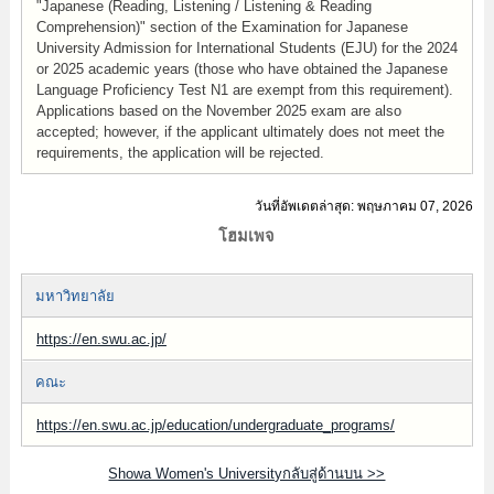
"Japanese (Reading, Listening / Listening & Reading
Comprehension)" section of the Examination for Japanese
University Admission for International Students (EJU) for the 2024
or 2025 academic years (those who have obtained the Japanese
Language Proficiency Test N1 are exempt from this requirement).
Applications based on the November 2025 exam are also
accepted; however, if the applicant ultimately does not meet the
requirements, the application will be rejected.
วันที่อัพเดตล่าสุด: พฤษภาคม 07, 2026
โฮมเพจ
มหาวิทยาลัย
https://en.swu.ac.jp/
คณะ
https://en.swu.ac.jp/education/undergraduate_programs/
Showa Women's Universityกลับสู่ด้านบน >>