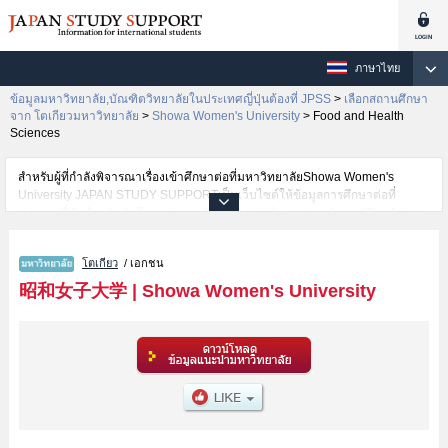
ภาษาไทย
ข้อมูลมหาวิทยาลัย,บัณฑิตวิทยาลัยในประเทศญี่ปุ่นต้องที่ JPSS
>
เลือกสถานศึกษา
จาก โตเกียวมหาวิทยาลัย
>
Showa Women's University
>
Food and Health
Sciences
สำหรับผู้ที่กำลังพิจารณาเรื่องเข้าศึกษาต่อที่มหาวิทยาลัยShowa Women's
University JAPAN STUDY SUPPORTเป็นเว็บไซต์ให้ข้อมูลการศึกษาต่อที่
ประเทศญี่ปุ่นสำหรับนักศึกษาต่างชาติโดยการดำเนินงานร่วมกันของ The Asian
Students Cultural Association และ Benesse Corporation มีการลงข้อมูลราย
ละเอียดของแต่ละคณะเช่นShowa Women's University คณะHumanities and
โตเกียว
/ เอกชน
CultureหรือคณะFood and Health SciencesหรือคณะHumanities and Social
SciencesหรือคณะGlobal BusinessหรือคณะInternational Humanitiesหรือ
昭和女子大学
|
Showa Women's University
คณะFaculty of InformaticsหรือคณะFaculty of Environmental Science and
Design ไว้ เป็นต้นไว้สำหรับผู้ที่ต้องการค้นหาข้อมูลการศึกษาต่อเกี่ยวกับShowa
Women's University กรุณาใช้เว็บไซต์นี้เพื่อการค้นหาข้อมูลตามอัธยาศัย
นอกจากนั้นยังมีข้อมูลของสถาบันการศึกษาระดับมหาวิทยาลัย,บัณฑิต
วิทยาลัย,วิทยาลัยระดับอนุปริญญา,วิทยาลัยอาชีวศึกษากว่า 1,300 แห่งที่กำลัง
เปิดรับสมัครนักศึกษาต่างชาติด้วย