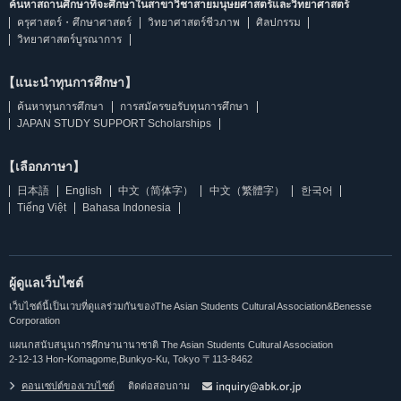
ค้นหาสถานศึกษาที่จะศึกษาในสาขาวิชาสายมนุษยศาสตร์และวิทยาศาสตร์
ครุศาสตร์・ศึกษาศาสตร์
วิทยาศาสตร์ชีวภาพ
ศิลปกรรม
วิทยาศาสตร์บูรณาการ
【แนะนำทุนการศึกษา】
ค้นหาทุนการศึกษา
การสมัครขอรับทุนการศึกษา
JAPAN STUDY SUPPORT Scholarships
【เลือกภาษา】
日本語
English
中文（简体字）
中文（繁體字）
한국어
Tiếng Việt
Bahasa Indonesia
ผู้ดูแลเว็บไซต์
เว็บไซต์นี้เป็นเวบที่ดูแลร่วมกันของThe Asian Students Cultural Association&Benesse
Corporation
แผนกสนับสนุนการศึกษานานาชาติ The Asian Students Cultural Association
2-12-13 Hon-Komagome,Bunkyo-Ku, Tokyo 〒113-8462
คอนเซปต์ของเวบไซต์
ติดต่อสอบถาม