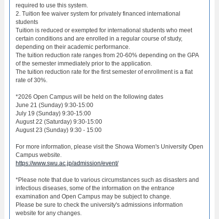
required to use this system.
2. Tuition fee waiver system for privately financed international
students
Tuition is reduced or exempted for international students who meet
certain conditions and are enrolled in a regular course of study,
depending on their academic performance.
The tuition reduction rate ranges from 20-60% depending on the GPA
of the semester immediately prior to the application.
The tuition reduction rate for the first semester of enrollment is a flat
rate of 30%.
*2026 Open Campus will be held on the following dates
June 21 (Sunday) 9:30-15:00
July 19 (Sunday) 9:30-15:00
August 22 (Saturday) 9:30-15:00
August 23 (Sunday) 9:30 - 15:00
For more information, please visit the Showa Women's University Open
Campus website.
https://www.swu.ac.jp/admission/event/
*Please note that due to various circumstances such as disasters and
infectious diseases, some of the information on the entrance
examination and Open Campus may be subject to change.
Please be sure to check the university's admissions information
website for any changes.