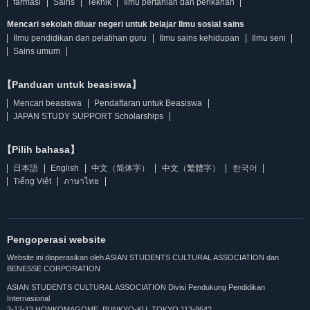
farmasi
Sains
Teknik
Ilmu pertanian dan perikanan
Mencari sekolah diluar negeri untuk belajar Ilmu sosial sains
Ilmu pendidikan dan pelatihan guru
Ilmu sains kehidupan
Ilmu seni
Sains umum
【Panduan untuk beasiswa】
Mencari beasiswa
Pendaftaran untuk Beasiswa
JAPAN STUDY SUPPORT Scholarships
【Pilih bahasa】
日本語
English
中文（简体字）
中文（繁體字）
한국어
Tiếng Việt
ภาษาไทย
Pengoperasi website
Website ini dioperasikan oleh ASIAN STUDENTS CULTURAL ASSOCIATION dan
BENESSE CORPORATION
ASIAN STUDENTS CULTURAL ASSOCIATION Divisi Pendukung Pendidikan
Internasional
2-12-13 HONKOMAGOME, BUNKYO-KU, TOKYO 113-8642