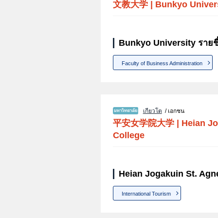
文教大学
|
Bunkyo Univer
Bunkyo University รายช
Faculty of Business Administration
เกียวโต
/ เอกชน
平安女学院大学
|
Heian Jo
College
Heian Jogakuin St. Agne
International Tourism