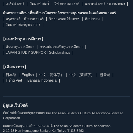
เภสัชศาสตร์
วิทยาศาสตร์
วิศวกรรมศาสตร์
เกษตรศาสตร์・การประมง
ค้นหาสถานศึกษาที่จะศึกษาในสาขาวิชาสายมนุษยศาสตร์และวิทยาศาสตร์
ครุศาสตร์・ศึกษาศาสตร์
วิทยาศาสตร์ชีวภาพ
ศิลปกรรม
วิทยาศาสตร์บูรณาการ
【แนะนำทุนการศึกษา】
ค้นหาทุนการศึกษา
การสมัครขอรับทุนการศึกษา
JAPAN STUDY SUPPORT Scholarships
【เลือกภาษา】
日本語
English
中文（简体字）
中文（繁體字）
한국어
Tiếng Việt
Bahasa Indonesia
ผู้ดูแลเว็บไซต์
เว็บไซต์นี้เป็นเวบที่ดูแลร่วมกันของThe Asian Students Cultural Association&Benesse
Corporation
แผนกสนับสนุนการศึกษานานาชาติ The Asian Students Cultural Association
2-12-13 Hon-Komagome,Bunkyo-Ku, Tokyo 〒113-8462