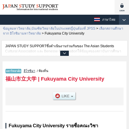
ภาษาไทย
ข้อมูลมหาวิทยาลัย,บัณฑิตวิทยาลัยในประเทศญี่ปุ่นต้องที่ JPSS
>
เลือกสถานศึกษา
จาก ฮิโรชิมามหาวิทยาลัย
>
Fukuyama City University
JAPAN STUDY SUPPORTซึ่งดำเนินงานร่วมกันของ The Asian Students
Cultural Association และ Benesse Corporationให้ข้อมูลของสถาบันการศึกษา
ระดับมหาวิทยาลัย・บัณฑิตวิทยาลัย・วิทยาลัยระดับอนุปริญญา・วิทยาลัย
อาชีวศึกษากว่า1,300 แห่งที่กำลังเปิดรับสมัครนักศึกษาต่างชาติอยู่ ที่นี่จะให้
ข้อมูลรายละเอียดเกี่ยวกับFukuyama City University,ข้อมูลจำเป็นสำหรับ
ฮิโรชิมา
/ ท้องถิ่น
นักศึกษาต่างชาติเช่นข้อมูลของแต่ละคณะ,ข้อมูลการสอบคัดเลือกเข้าศึกษาเช่น
จำนวนคนที่รับสมัครหรือจำนวนคนที่ผ่านการสอบคัดเลือกเป็นต้น,แนะนำสถาน
福山市立大学
|
Fukuyama City University
ที่,การเดินทางเป็นต้นไว้ด้วยดังนั้นขอเชิญใช้บริการค้นหาข้อมูลตามอัธยาศัย
Fukuyama City University รายชื่อคณะวิชา