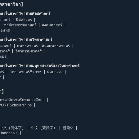
ากสาขาวิชา】
ึกษาในสาขาวิชาสายศิลปศาสตร์
ศาสตร์
นิติศาสตร์
ร・พาณิชยกรรมศาสตร์
สังคมศาสตร์
ประเทศ
ึกษาในสาขาวิชาสายวิทยาศาสตร์
ศาสตร์
แพทยศาสตร์・ทันตแพทยศาสตร์
ศาสตร์
วิศวกรรมศาสตร์
ระมง
ึกษาในสาขาวิชาสายมนุษยศาสตร์และวิทยาศาสตร์
ตร์
วิทยาศาสตร์ชีวภาพ
ศิลปกรรม
ร
ษา】
การสมัครขอรับทุนการศึกษา
ORT Scholarships
中文（简体字）
中文（繁體字）
한국어
 Indonesia