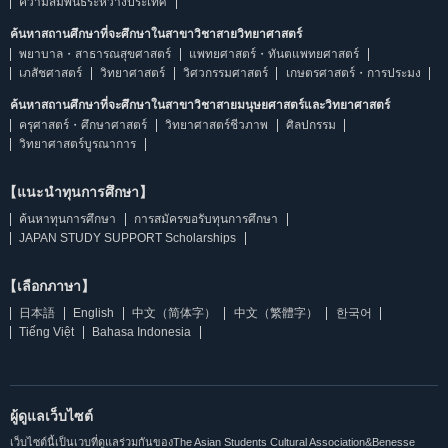
ความสัมพันธ์ระหว่างประเทศ
ค้นหาสถานศึกษาที่จะศึกษาในสาขาวิชาสายวิทยาศาสตร์
พยาบาล・สาธารณสุขศาสตร์
แพทยศาสตร์・ทันตแพทยศาสตร์
เภสัชศาสตร์
วิทยาศาสตร์
วิศวกรรมศาสตร์
เกษตรศาสตร์・การประมง
ค้นหาสถานศึกษาที่จะศึกษาในสาขาวิชาสายมนุษยศาสตร์และวิทยาศาสตร์
ครุศาสตร์・ศึกษาศาสตร์
วิทยาศาสตร์ชีวภาพ
ศิลปกรรม
วิทยาศาสตร์บูรณาการ
【แนะนำทุนการศึกษา】
ค้นหาทุนการศึกษา
การสมัครขอรับทุนการศึกษา
JAPAN STUDY SUPPORT Scholarships
【เลือกภาษา】
日本語
English
中文（简体字）
中文（繁體字）
한국어
Tiếng Việt
Bahasa Indonesia
ผู้ดูแลเว็บไซต์
เว็บไซต์นี้เป็นเวบที่ดูแลร่วมกันของThe Asian Students Cultural Association&Benesse