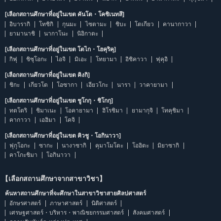
[เลือกสถานศึกษาที่อยู่ในเขต คันโต・โคชิเนทสึ]
อิบารากิ
โทชิกิ
กุนมะ
ไซตามะ
ชิบะ
โตเกียว
คานากาวา
ยามานาชิ
นากาโนะ
นิอิกาตะ
[เลือกสถานศึกษาที่อยู่ในเขต โตไก・โฮคุริคุ]
กิฟุ
ชิซุโอกะ
ไอจิ
มิเอะ
โทยามา
อิชิคาวา
ฟุคุอิ
[เลือกสถานศึกษาที่อยู่ในเขต คิงกิ]
ชิกะ
เกียวโต
โอซากา
เฮียวโกะ
นารา
วาคายามา
[เลือกสถานศึกษาที่อยู่ในเขต ชูโกกุ・ชิโกกุ]
ทตโตริ
ชิมาเนะ
โอคายามา
ฮิโรชิมา
ยามากุจิ
โทคุชิมา
คากาวา
เอฮิมา
โคจิ
[เลือกสถานศึกษาที่อยู่ในเขต คิวชู・โอกินาวา]
ฟุกุโอกะ
ซากะ
นางาซากิ
คุมาโมโตะ
โออิตะ
มิยาซากิ
คาโกะชิมา
โอกินาวา
【เลือกสถานศึกษาจากสาขาวิชา】
ค้นหาสถานศึกษาที่จะศึกษาในสาขาวิชาสายศิลปศาสตร์
อักษรศาสตร์
ภาษาศาสตร์
นิติศาสตร์
เศรษฐศาสตร์・บริหาร・พาณิชยกรรมศาสตร์
สังคมศาสตร์