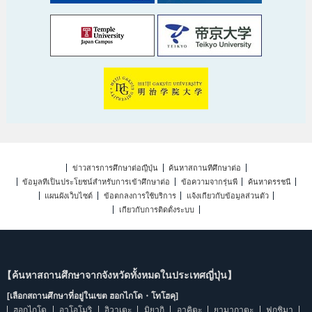
ข่าวสารการศึกษาต่อญี่ปุ่น
ค้นหาสถานที่ศึกษาต่อ
ข้อมูลที่เป็นประโยชน์สำหรับการเข้าศึกษาต่อ
ข้อความจากรุ่นพี่
ค้นหาดรรชนี
แผนผังเว็บไซต์
ข้อตกลงการใช้บริการ
แจ้งเกี่ยวกับข้อมูลส่วนตัว
เกี่ยวกับการติดตั้งระบบ
【ค้นหาสถานศึกษาจากจังหวัดทั้งหมดในประเทศญี่ปุ่น】
[เลือกสถานศึกษาที่อยู่ในเขต ฮอกไกโด・โทโฮคุ]
ฮอกไกโด
อาโอโมริ
อิวาเตะ
มิยากิ
อาคิตะ
ยามากาตะ
ฟุกุชิมา