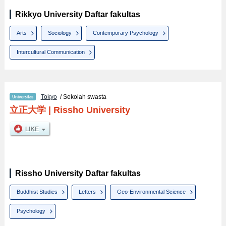
Rikkyo University Daftar fakultas
Arts
Sociology
Contemporary Psychology
Intercultural Communication
Tokyo
/ Sekolah swasta
立正大学
|
Rissho University
Rissho University Daftar fakultas
Buddhist Studies
Letters
Geo-Environmental Science
Psychology