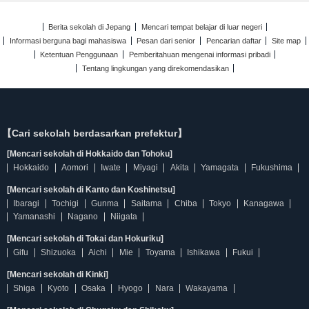
Berita sekolah di Jepang
Mencari tempat belajar di luar negeri
Informasi berguna bagi mahasiswa
Pesan dari senior
Pencarian daftar
Site map
Ketentuan Penggunaan
Pemberitahuan mengenai informasi pribadi
Tentang lingkungan yang direkomendasikan
【Cari sekolah berdasarkan prefektur】
[Mencari sekolah di Hokkaido dan Tohoku]
Hokkaido
Aomori
Iwate
Miyagi
Akita
Yamagata
Fukushima
[Mencari sekolah di Kanto dan Koshinetsu]
Ibaragi
Tochigi
Gunma
Saitama
Chiba
Tokyo
Kanagawa
Yamanashi
Nagano
Niigata
[Mencari sekolah di Tokai dan Hokuriku]
Gifu
Shizuoka
Aichi
Mie
Toyama
Ishikawa
Fukui
[Mencari sekolah di Kinki]
Shiga
Kyoto
Osaka
Hyogo
Nara
Wakayama