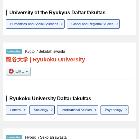
University of the Ryukyus Daftar fakultas
Humanities and Social Sciences
Global and Regional Studies
Kyoto
/ Sekolah swasta
龍谷大学
|
Ryukoku University
Ryukoku University Daftar fakultas
Letters
Sociology
International Studies
Psychology
Hyogo
/ Sekolah swasta