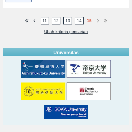
11
12
13
14
15
Ubah kriteria pencarian
Universitas