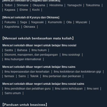
[Mencari sekolah di Chugoku dan Shikoku]
Tottori
Shimane
Okayama
Hiroshima
Yamaguchi
Tokushima
Kagawa
Ehime
Kochi
[Mencari sekolah di Kyusyu dan Okinawa]
Fukuoka
Saga
Nagasaki
Kumamoto
Oita
Miyazaki
Kagoshima
Okinawa
【Mencari sekolah berdasarkan mata kuliah】
Mencari sekolah diluar negeri untuk belajar Ilmu sosial
Sastra
Bahasa
Ilmu hukum
Ekonomi, manajemen, dan perdagangan
Ilmu sosiologi
Ilmu hubungan international
Mencari sekolah diluar negeri untuk belajar Ilmu sains
Ilmu keperaawatan dan kesehatan
Ilmu kedokteran dan kedokteran gigi
farmasi
Sains
Teknik
Ilmu pertanian dan perikanan
Mencari sekolah diluar negeri untuk belajar Ilmu sosial sains
Ilmu pendidikan dan pelatihan guru
Ilmu sains kehidupan
Ilmu seni
Sains umum
【Panduan untuk beasiswa】