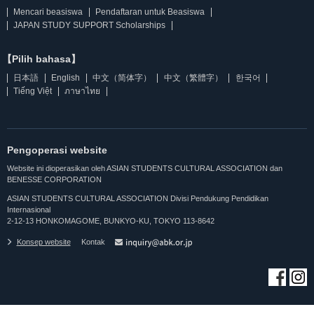
Mencari beasiswa
Pendaftaran untuk Beasiswa
JAPAN STUDY SUPPORT Scholarships
【Pilih bahasa】
日本語
English
中文（简体字）
中文（繁體字）
한국어
Tiếng Việt
ภาษาไทย
Pengoperasi website
Website ini dioperasikan oleh ASIAN STUDENTS CULTURAL ASSOCIATION dan
BENESSE CORPORATION
ASIAN STUDENTS CULTURAL ASSOCIATION Divisi Pendukung Pendidikan
Internasional
2-12-13 HONKOMAGOME, BUNKYO-KU, TOKYO 113-8642
Konsep website
Kontak