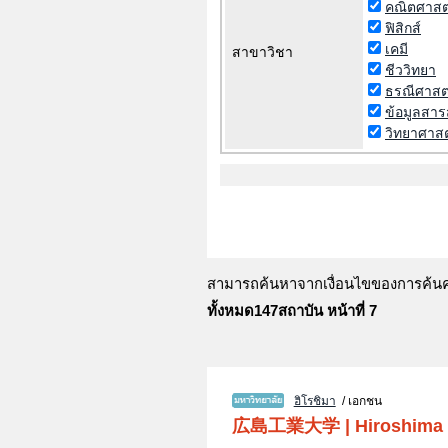
คณิตศาสต
ฟิสิกส์
เคมี
สาขาวิชา
ชีววิทยา
ธรณีศาสต
ข้อมูลสา
วิทยาศาสต
สามารถค้นหาจากเงื่อนไขของการค้นคว้
ทั้งหมด147สถาบัน หน้าที่ 7
ฮิโรชิมา
/ เอกชน
広島工業大学
|
Hiroshima 