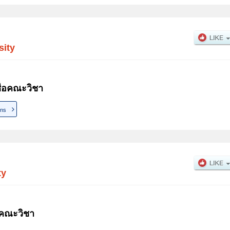
sity
ื่อคณะวิชา
ons
ty
อคณะวิชา