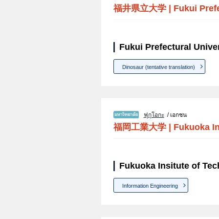
福井県立大学
|
Fukui Pref
Fukui Prefectural Unive
Dinosaur (tentative translation)
ฟุกุโอกะ
/ เอกชน
福岡工業大学
|
Fukuoka In
Fukuoka Insitute of Te
Information Engineering