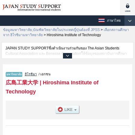
ภาษาไทย
ข้อมูลมหาวิทยาลัย,บัณฑิตวิทยาลัยในประเทศญี่ปุ่นต้องที่ JPSS
>
เลือกสถานศึกษา
จาก ฮิโรชิมามหาวิทยาลัย
>
Hiroshima Institute of Technology
JAPAN STUDY SUPPORTซึ่งดำเนินงานร่วมกันของ The Asian Students
Cultural Association และ Benesse Corporationให้ข้อมูลของสถาบันการศึกษา
ระดับมหาวิทยาลัย・บัณฑิตวิทยาลัย・วิทยาลัยระดับอนุปริญญา・วิทยาลัย
อาชีวศึกษากว่า1,300 แห่งที่กำลังเปิดรับสมัครนักศึกษาต่างชาติอยู่ ที่นี่จะให้
ข้อมูลรายละเอียดเกี่ยวกับHiroshima Institute of Technology,ข้อมูลจำเป็นสำหรับ
ฮิโรชิมา
/ เอกชน
นักศึกษาต่างชาติเช่นข้อมูลของแต่ละคณะ,ข้อมูลการสอบคัดเลือกเข้าศึกษาเช่น
จำนวนคนที่รับสมัครหรือจำนวนคนที่ผ่านการสอบคัดเลือกเป็นต้น,แนะนำสถาน
広島工業大学
|
Hiroshima Institute of
ที่,การเดินทางเป็นต้นไว้ด้วยดังนั้นขอเชิญใช้บริการค้นหาข้อมูลตามอัธยาศัย
Technology