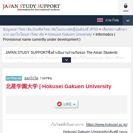
ภาษาไทย
ข้อมูลมหาวิทยาลัย,บัณฑิตวิทยาลัยในประเทศญี่ปุ่นต้องที่ JPSS
>
เลือกสถานศึกษา
จาก ฮอกไกโดมหาวิทยาลัย
>
Hokusei Gakuen University
>
Informatics (
Provisional name currently under development )
JAPAN STUDY SUPPORTซึ่งดำเนินงานร่วมกันของ The Asian Students
Cultural Association และ Benesse Corporationให้ข้อมูลของสถาบันการศึกษา
ระดับมหาวิทยาลัย・บัณฑิตวิทยาลัย・วิทยาลัยระดับอนุปริญญา・วิทยาลัย
อาชีวศึกษากว่า1,300 แห่งที่กำลังเปิดรับสมัครนักศึกษาต่างชาติอยู่ ที่นี่จะให้
ข้อมูลรายละเอียดเกี่ยวกับHokusei Gakuen University,ข้อมูลจำเป็นสำหรับ
ฮอกไกโด
/ เอกชน
นักศึกษาต่างชาติเช่นข้อมูลของแต่ละคณะ,ข้อมูลการสอบคัดเลือกเข้าศึกษาเช่น
จำนวนคนที่รับสมัครหรือจำนวนคนที่ผ่านการสอบคัดเลือกเป็นต้น,แนะนำสถาน
北星学園大学
|
Hokusei Gakuen University
ที่,การเดินทางเป็นต้นไว้ด้วยดังนั้นขอเชิญใช้บริการค้นหาข้อมูลตามอัธยาศัย
เว็บไซต์ที่เป็นทางการ:
https://www.hokusei.ac.jp/
Hokusei Gakuen Universityกลับสู่ด้านบน