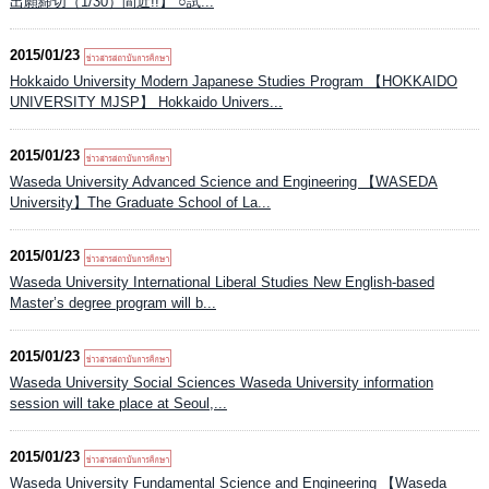
出願締切（1/30）間近!!】 ○試...
2015/01/23
Hokkaido University Modern Japanese Studies Program 【HOKKAIDO
UNIVERSITY MJSP】 Hokkaido Univers...
2015/01/23
Waseda University Advanced Science and Engineering 【WASEDA
University】The Graduate School of La...
2015/01/23
Waseda University International Liberal Studies New English-based
Master’s degree program will b...
2015/01/23
Waseda University Social Sciences Waseda University information
session will take place at Seoul,...
2015/01/23
Waseda University Fundamental Science and Engineering 【Waseda