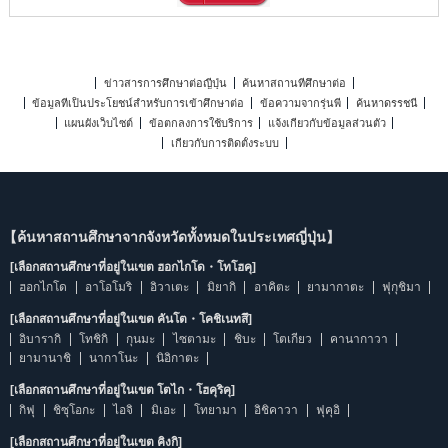
ข่าวสารการศึกษาต่อญี่ปุ่น
ค้นหาสถานที่ศึกษาต่อ
ข้อมูลที่เป็นประโยชน์สำหรับการเข้าศึกษาต่อ
ข้อความจากรุ่นพี่
ค้นหาดรรชนี
แผนผังเว็บไซต์
ข้อตกลงการใช้บริการ
แจ้งเกี่ยวกับข้อมูลส่วนตัว
เกี่ยวกับการติดตั้งระบบ
【ค้นหาสถานศึกษาจากจังหวัดทั้งหมดในประเทศญี่ปุ่น】
[เลือกสถานศึกษาที่อยู่ในเขต ฮอกไกโด・โทโฮคุ]
ฮอกไกโด
อาโอโมริ
อิวาเตะ
มิยากิ
อาคิตะ
ยามากาตะ
ฟุกุชิมา
[เลือกสถานศึกษาที่อยู่ในเขต คันโต・โคชิเนทสึ]
อิบารากิ
โทชิกิ
กุนมะ
ไซตามะ
ชิบะ
โตเกียว
คานากาวา
ยามานาชิ
นากาโนะ
นิอิกาตะ
[เลือกสถานศึกษาที่อยู่ในเขต โตไก・โฮคุริคุ]
กิฟุ
ชิซุโอกะ
ไอจิ
มิเอะ
โทยามา
อิชิคาวา
ฟุคุอิ
[เลือกสถานศึกษาที่อยู่ในเขต คิงกิ]