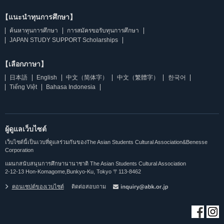
【แนะนำทุนการศึกษา】
ค้นหาทุนการศึกษา
การสมัครขอรับทุนการศึกษา
JAPAN STUDY SUPPORT Scholarships
【เลือกภาษา】
日本語
English
中文（简体字）
中文（繁體字）
한국어
Tiếng Việt
Bahasa Indonesia
ผู้ดูแลเว็บไซต์
เว็บไซต์นี้เป็นเวบที่ดูแลร่วมกันของThe Asian Students Cultural Association&Benesse
Corporation
แผนกสนับสนุนการศึกษานานาชาติ The Asian Students Cultural Association
2-12-13 Hon-Komagome,Bunkyo-Ku, Tokyo 〒113-8462
คอนเซปต์ของเวบไซต์
ติดต่อสอบถาม