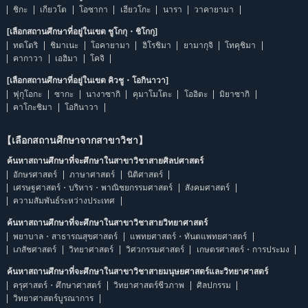
ชิกะ
เกียวโต
โอซากา
เฮียวโกะ
นารา
วาคายามา
[เลือกสถานศึกษาที่อยู่ในเขต ชูโกกุ・ชิโกกุ]
ทตโตริ
ชิมาเนะ
โอคายามา
ฮิโรชิมา
ยามากุจิ
โทคุชิมา
คากาวา
เอฮิมา
โคจิ
[เลือกสถานศึกษาที่อยู่ในเขต คิวชู・โอกินาวา]
ฟุกุโอกะ
ซากะ
นางาซากิ
คุมาโมโตะ
โออิตะ
มิยาซากิ
คาโกะชิมา
โอกินาวา
【เลือกสถานศึกษาจากสาขาวิชา】
ค้นหาสถานศึกษาที่จะศึกษาในสาขาวิชาสายศิลปศาสตร์
อักษรศาสตร์
ภาษาศาสตร์
นิติศาสตร์
เศรษฐศาสตร์・บริหาร・พาณิชยกรรมศาสตร์
สังคมศาสตร์
ความสัมพันธ์ระหว่างประเทศ
ค้นหาสถานศึกษาที่จะศึกษาในสาขาวิชาสายวิทยาศาสตร์
พยาบาล・สาธารณสุขศาสตร์
แพทยศาสตร์・ทันตแพทยศาสตร์
เภสัชศาสตร์
วิทยาศาสตร์
วิศวกรรมศาสตร์
เกษตรศาสตร์・การประมง
ค้นหาสถานศึกษาที่จะศึกษาในสาขาวิชาสายมนุษยศาสตร์และวิทยาศาสตร์
ครุศาสตร์・ศึกษาศาสตร์
วิทยาศาสตร์ชีวภาพ
ศิลปกรรม
วิทยาศาสตร์บูรณาการ