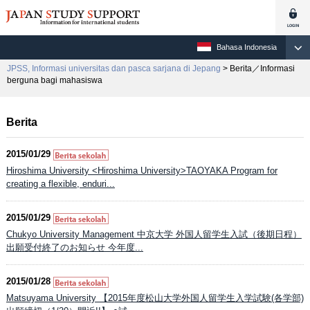
Bahasa Indonesia
JPSS, Informasi universitas dan pasca sarjana di Jepang
> Berita／Informasi
berguna bagi mahasiswa
Berita
2015/01/29
Hiroshima University <Hiroshima University>TAOYAKA Program for
creating a flexible, enduri...
2015/01/29
Chukyo University Management 中京大学 外国人留学生入試（後期日程）
出願受付終了のお知らせ 今年度...
2015/01/28
Matsuyama University 【2015年度松山大学外国人留学生入学試験(各学部)