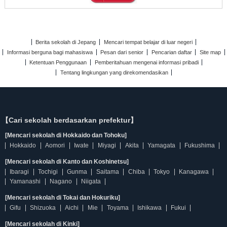
Berita sekolah di Jepang
Mencari tempat belajar di luar negeri
Informasi berguna bagi mahasiswa
Pesan dari senior
Pencarian daftar
Site map
Ketentuan Penggunaan
Pemberitahuan mengenai informasi pribadi
Tentang lingkungan yang direkomendasikan
【Cari sekolah berdasarkan prefektur】
[Mencari sekolah di Hokkaido dan Tohoku]
Hokkaido
Aomori
Iwate
Miyagi
Akita
Yamagata
Fukushima
[Mencari sekolah di Kanto dan Koshinetsu]
Ibaragi
Tochigi
Gunma
Saitama
Chiba
Tokyo
Kanagawa
Yamanashi
Nagano
Niigata
[Mencari sekolah di Tokai dan Hokuriku]
Gifu
Shizuoka
Aichi
Mie
Toyama
Ishikawa
Fukui
[Mencari sekolah di Kinki]