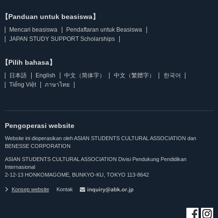
【Panduan untuk beasiswa】
Mencari beasiswa
Pendaftaran untuk Beasiswa
JAPAN STUDY SUPPORT Scholarships
【Pilih bahasa】
日本語
English
中文（简体字）
中文（繁體字）
한국어
Tiếng Việt
ภาษาไทย
Pengoperasi website
Website ini dioperasikan oleh ASIAN STUDENTS CULTURAL ASSOCIATION dan
BENESSE CORPORATION
ASIAN STUDENTS CULTURAL ASSOCIATION Divisi Pendukung Pendidikan
Internasional
2-12-13 HONKOMAGOME, BUNKYO-KU, TOKYO 113-8642
Konsep website
Kontak