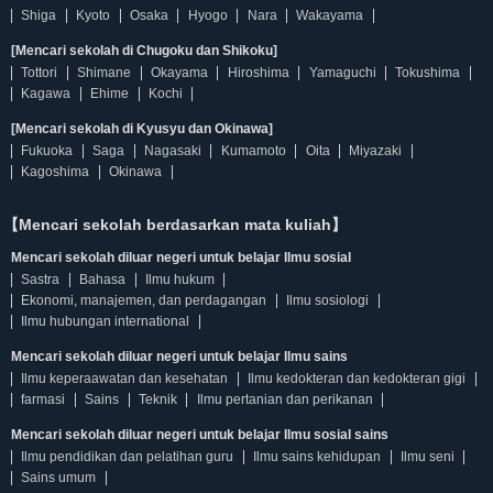
Shiga
Kyoto
Osaka
Hyogo
Nara
Wakayama
[Mencari sekolah di Chugoku dan Shikoku]
Tottori
Shimane
Okayama
Hiroshima
Yamaguchi
Tokushima
Kagawa
Ehime
Kochi
[Mencari sekolah di Kyusyu dan Okinawa]
Fukuoka
Saga
Nagasaki
Kumamoto
Oita
Miyazaki
Kagoshima
Okinawa
【Mencari sekolah berdasarkan mata kuliah】
Mencari sekolah diluar negeri untuk belajar Ilmu sosial
Sastra
Bahasa
Ilmu hukum
Ekonomi, manajemen, dan perdagangan
Ilmu sosiologi
Ilmu hubungan international
Mencari sekolah diluar negeri untuk belajar Ilmu sains
Ilmu keperaawatan dan kesehatan
Ilmu kedokteran dan kedokteran gigi
farmasi
Sains
Teknik
Ilmu pertanian dan perikanan
Mencari sekolah diluar negeri untuk belajar Ilmu sosial sains
Ilmu pendidikan dan pelatihan guru
Ilmu sains kehidupan
Ilmu seni
Sains umum