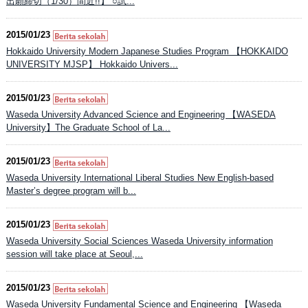
出願締切（1/30）間近!!】 ○試...
2015/01/23
Hokkaido University Modern Japanese Studies Program 【HOKKAIDO
UNIVERSITY MJSP】 Hokkaido Univers...
2015/01/23
Waseda University Advanced Science and Engineering 【WASEDA
University】The Graduate School of La...
2015/01/23
Waseda University International Liberal Studies New English-based
Master’s degree program will b...
2015/01/23
Waseda University Social Sciences Waseda University information
session will take place at Seoul,...
2015/01/23
Waseda University Fundamental Science and Engineering 【Waseda