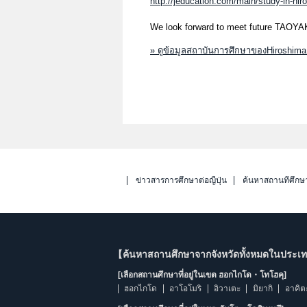
http://jeducation.com/main/study-in-hir
We look forward to meet future TAOYAKA
» ดูข้อมูลสถาบันการศึกษาของHiroshima 
ข่าวสารการศึกษาต่อญี่ปุ่น
ค้นหาสถานที่ศึกษ
【ค้นหาสถานศึกษาจากจังหวัดทั้งหมดในประเทศ
[เลือกสถานศึกษาที่อยู่ในเขต ฮอกไกโด・โทโฮคุ]
ฮอกไกโด
อาโอโมริ
อิวาเตะ
มิยากิ
อาคิต