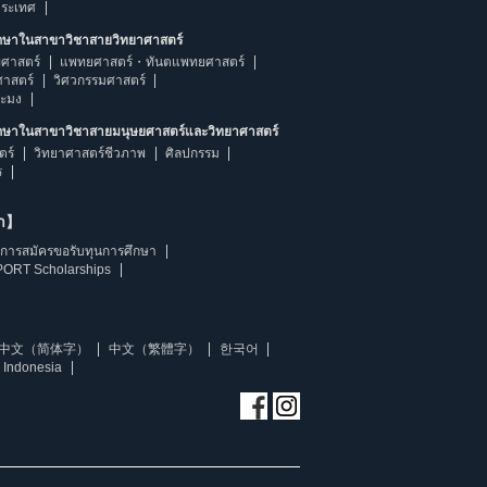
ประเทศ
ึกษาในสาขาวิชาสายวิทยาศาสตร์
ศาสตร์
แพทยศาสตร์・ทันตแพทยศาสตร์
ศาสตร์
วิศวกรรมศาสตร์
ระมง
ึกษาในสาขาวิชาสายมนุษยศาสตร์และวิทยาศาสตร์
ตร์
วิทยาศาสตร์ชีวภาพ
ศิลปกรรม
ร
ษา】
การสมัครขอรับทุนการศึกษา
ORT Scholarships
中文（简体字）
中文（繁體字）
한국어
 Indonesia