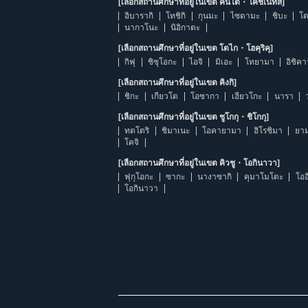
[เลือกสถานศึกษาที่อยู่ในเขต คันโต・โคชิเนทสึ]
อิบารากิ
โทชิกิ
กุนมะ
ไซตามะ
ชิบะ
โต
นากาโนะ
นิอิกาตะ
[เลือกสถานศึกษาที่อยู่ในเขต โตไก・โฮคุริคุ]
กิฟุ
ชิซุโอกะ
ไอจิ
มิเอะ
โทยามา
อิชิค
[เลือกสถานศึกษาที่อยู่ในเขต คิงกิ]
ชิกะ
เกียวโต
โอซากา
เฮียวโกะ
นารา
[เลือกสถานศึกษาที่อยู่ในเขต ชูโกกุ・ชิโกกุ]
ทตโตริ
ชิมาเนะ
โอคายามา
ฮิโรชิมา
ยาม
โคจิ
[เลือกสถานศึกษาที่อยู่ในเขต คิวชู・โอกินาวา]
ฟุกุโอกะ
ซากะ
นางาซากิ
คุมาโมโตะ
โออ
โอกินาวา