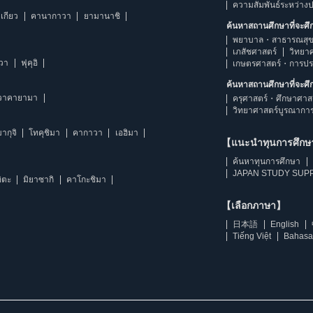
ความสัมพันธ์ระหว่าง
เกียว
คานากาวา
ยามานาชิ
ค้นหาสถานศึกษาที่จะศ
พยาบาล・สาธารณสุข
เภสัชศาสตร์
วิทยา
าวา
ฟุคุอิ
เกษตรศาสตร์・การป
ค้นหาสถานศึกษาที่จะศ
วาคายามา
ครุศาสตร์・ศึกษาศาส
วิทยาศาสตร์บูรณากา
ากุจิ
โทคุชิมา
คากาวา
เอฮิมา
【แนะนำทุนการศึก
ค้นหาทุนการศึกษา
JAPAN STUDY SUPP
ิตะ
มิยาซากิ
คาโกะชิมา
【เลือกภาษา】
日本語
English
Tiếng Việt
Bahasa