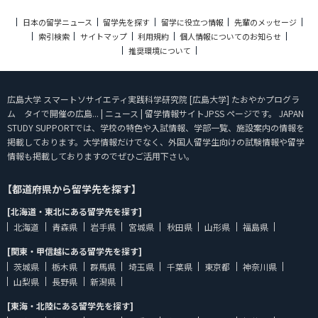
日本の留学ニュース
留学先を探す
留学に役立つ情報
先輩のメッセージ
索引検索
サイトマップ
利用規約
個人情報についてのお知らせ
推奨環境について
広島大学 スマートソサイエティ実践科学研究院 [広島大学] たおやかプログラ
ム タイで開催の広島... | ニュース | 留学情報サイトJPSS ページです。 JAPAN
STUDY SUPPORTでは、学校の特色や入試情報、学部一覧、施設案内の情報を
掲載しております。大学情報だけでなく、外国人留学生向けの試験情報や留学
情報も掲載しておりますのでぜひご活用下さい。
【都道府県から留学先を探す】
[北海道・東北にある留学先を探す]
北海道
青森県
岩手県
宮城県
秋田県
山形県
福島県
[関東・甲信越にある留学先を探す]
茨城県
栃木県
群馬県
埼玉県
千葉県
東京都
神奈川県
山梨県
長野県
新潟県
[東海・北陸にある留学先を探す]