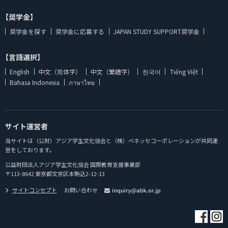
【奨学金】
奨学金を探す
奨学金に応募する
JAPAN STUDY SUPPORT奨学金
【言語選択】
English
中文（简体字）
中文（繁體字）
한국어
Tiếng Việt
Bahasa Indonesia
ภาษาไทย
サイト運営者
当サイトは（公財）アジア学生文化協会と（株）ベネッセコーポレーションが共同運
営をしております。
公益財団法人アジア学生文化協会 国際教育支援事業部
〒113-8642 東京都文京区本駒込2-12-13
サイトコンセプト
お問い合わせ