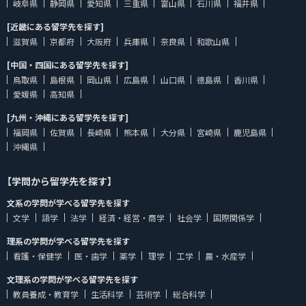
岐阜県
静岡県
愛知県
三重県
富山県
石川県
福井県
[近畿にある留学先を探す]
滋賀県
京都府
大阪府
兵庫県
奈良県
和歌山県
[中国・四国にある留学先を探す]
鳥取県
島根県
岡山県
広島県
山口県
徳島県
香川県
愛媛県
高知県
[九州・沖縄にある留学先を探す]
福岡県
佐賀県
長崎県
熊本県
大分県
宮崎県
鹿児島県
沖縄県
【学問から留学先を探す】
文系の学問が学べる留学先を探す
文学
語学
法学
経済・経営・商学
社会学
国際関係学
理系の学問が学べる留学先を探す
看護・保健学
医・歯学
薬学
理学
工学
農・水産学
文理系の学問が学べる留学先を探す
教員養成・教育学
生活科学
芸術学
総合科学