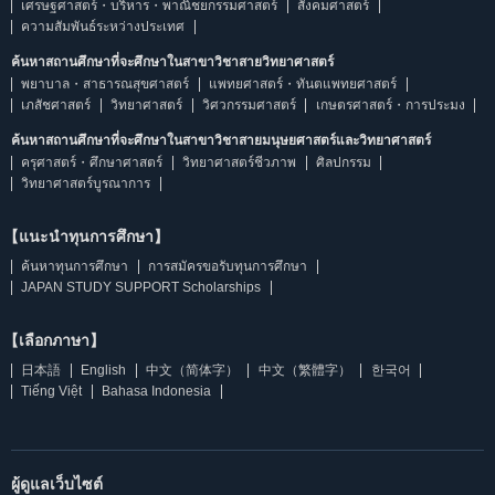
เศรษฐศาสตร์・บริหาร・พาณิชยกรรมศาสตร์
สังคมศาสตร์
ความสัมพันธ์ระหว่างประเทศ
ค้นหาสถานศึกษาที่จะศึกษาในสาขาวิชาสายวิทยาศาสตร์
พยาบาล・สาธารณสุขศาสตร์
แพทยศาสตร์・ทันตแพทยศาสตร์
เภสัชศาสตร์
วิทยาศาสตร์
วิศวกรรมศาสตร์
เกษตรศาสตร์・การประมง
ค้นหาสถานศึกษาที่จะศึกษาในสาขาวิชาสายมนุษยศาสตร์และวิทยาศาสตร์
ครุศาสตร์・ศึกษาศาสตร์
วิทยาศาสตร์ชีวภาพ
ศิลปกรรม
วิทยาศาสตร์บูรณาการ
【แนะนำทุนการศึกษา】
ค้นหาทุนการศึกษา
การสมัครขอรับทุนการศึกษา
JAPAN STUDY SUPPORT Scholarships
【เลือกภาษา】
日本語
English
中文（简体字）
中文（繁體字）
한국어
Tiếng Việt
Bahasa Indonesia
ผู้ดูแลเว็บไซต์