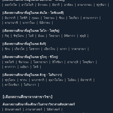
ฮอกไกโด
อาโอโมริ
อิวาเตะ
มิยากิ
อาคิตะ
ยามากาตะ
ฟุกุชิมา
[เลือกสถานศึกษาที่อยู่ในเขต คันโต・โคชิเนทสึ]
อิบารากิ
โทชิกิ
กุนมะ
ไซตามะ
ชิบะ
โตเกียว
คานากาวา
ยามานาชิ
นากาโนะ
นิอิกาตะ
[เลือกสถานศึกษาที่อยู่ในเขต โตไก・โฮคุริคุ]
กิฟุ
ชิซุโอกะ
ไอจิ
มิเอะ
โทยามา
อิชิคาวา
ฟุคุอิ
[เลือกสถานศึกษาที่อยู่ในเขต คิงกิ]
ชิกะ
เกียวโต
โอซากา
เฮียวโกะ
นารา
วาคายามา
[เลือกสถานศึกษาที่อยู่ในเขต ชูโกกุ・ชิโกกุ]
ทตโตริ
ชิมาเนะ
โอคายามา
ฮิโรชิมา
ยามากุจิ
โทคุชิมา
คากาวา
เอฮิมา
โคจิ
[เลือกสถานศึกษาที่อยู่ในเขต คิวชู・โอกินาวา]
ฟุกุโอกะ
ซากะ
นางาซากิ
คุมาโมโตะ
โออิตะ
มิยาซากิ
คาโกะชิมา
โอกินาวา
【เลือกสถานศึกษาจากสาขาวิชา】
ค้นหาสถานศึกษาที่จะศึกษาในสาขาวิชาสายศิลปศาสตร์
อักษรศาสตร์
ภาษาศาสตร์
นิติศาสตร์