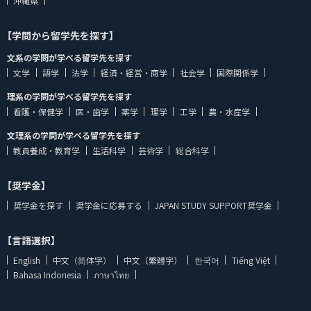
沖縄県
【学問から留学先を探す】
文系の学問が学べる留学先を探す
文学
語学
法学
経済・経営・商学
社会学
国際関係学
理系の学問が学べる留学先を探す
看護・保健学
医・歯学
薬学
理学
工学
農・水産学
文理系の学問が学べる留学先を探す
教員養成・教育学
生活科学
芸術学
総合科学
【奨学金】
奨学金を探す
奨学金に応募する
JAPAN STUDY SUPPORT奨学金
【言語選択】
English
中文（简体字）
中文（繁體字）
한국어
Tiếng Việt
Bahasa Indonesia
ภาษาไทย