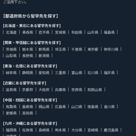
ご活用下さい。
【都道府県から留学先を探す】
[北海道・東北にある留学先を探す]
北海道
青森県
岩手県
宮城県
秋田県
山形県
福島県
[関東・甲信越にある留学先を探す]
茨城県
栃木県
群馬県
埼玉県
千葉県
東京都
神奈川県
山梨県
長野県
新潟県
[東海・北陸にある留学先を探す]
岐阜県
静岡県
愛知県
三重県
富山県
石川県
福井県
[近畿にある留学先を探す]
滋賀県
京都府
大阪府
兵庫県
奈良県
和歌山県
[中国・四国にある留学先を探す]
鳥取県
島根県
岡山県
広島県
山口県
徳島県
香川県
愛媛県
高知県
[九州・沖縄にある留学先を探す]
福岡県
佐賀県
長崎県
熊本県
大分県
宮崎県
鹿児島県