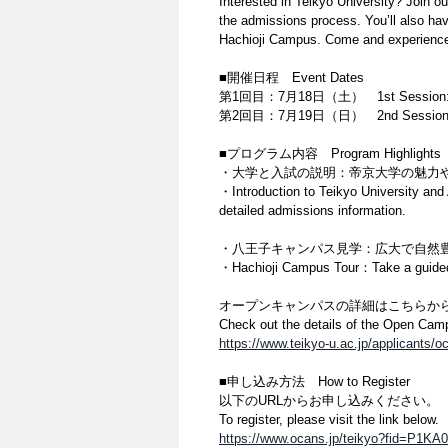
Interested in Teikyo University? Join o
the admissions process. You’ll also ha
Hachioji Campus. Come and experience 
​■開催日程 Event Dates​
第1回目：7月18日（土） 1st Session: Sat
第2回目：7月19日（日） 2nd Session: Su
■プログラム内容 Program Highlights​
・大学と入試の説明：帝京大学の魅力や
・Introduction to Teikyo University an
detailed admissions information.​
・八王子キャンパス見学：広大で自然豊
・Hachioji Campus Tour：Take a guided t
オープンキャンパスの詳細はこちらから
Check out the details of the Open Camp
https://www.teikyo-u.ac.jp/applicants/
​■申し込み方法 How to Register​
以下のURLからお申し込みください。
To register, please visit the link below.
https://www.ocans.jp/teikyo?fid=P1K