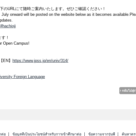
下のURLにて随時ご案内いたします。ぜひご確認ください！
m July onward will be posted on the website below as it becomes available.Pl
updates.
c#hachioji
す！​
ur Open Campus!​
【EN】
https://www.jpss.jp/en/univ/314/
versity Foreign Language
าต่อ
ข้อมูลที่เป็นประโยชน์สำหรับการเข้าศึกษาต่อ
ข้อความจากรุ่นพี่
ค้นหาดร