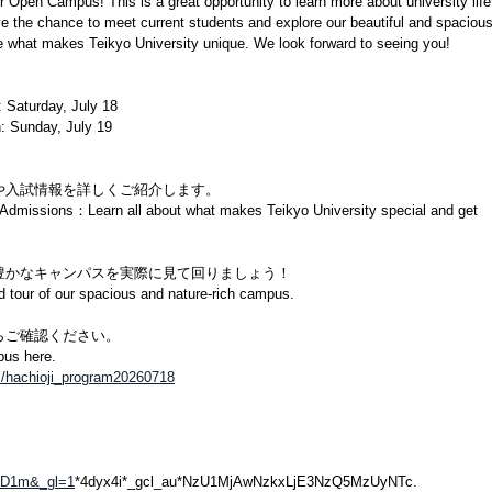
ur Open Campus! This is a great opportunity to learn more about university lif
ve the chance to meet current students and explore our beautiful and spaciou
what makes Teikyo University unique. We look forward to seeing you!
urday, July 18​
nday, July 19​
入試情報を詳しくご紹介します。​
d Admissions：Learn all about what makes Teikyo University special and get
かなキャンパスを実際に見て回りましょう！​
our of our spacious and nature-rich campus.​
ご確認ください。​
us here.​
oc/hachioji_program20260718
A0D1m&_gl=1
*4dyx4i*_gcl_au*NzU1MjAwNzkxLjE3NzQ5MzUyNTc.