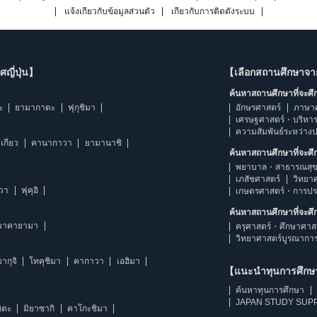
แจ้งเกี่ยวกับข้อมูลส่วนตัว
เกี่ยวกับการติดตั้งระบบ
ญี่ปุ่น】
【เลือกสถานศึกษาจ
ค้นหาสถานศึกษาที่จะศ
ะ
ยามากาตะ
ฟุกุชิมา
อักษรศาสตร์
ภาษา
เศรษฐศาสตร์・บริหา
ความสัมพันธ์ระหว่าง
เกียว
คานากาวา
ยามานาชิ
ค้นหาสถานศึกษาที่จะศ
พยาบาล・สาธารณสุข
เภสัชศาสตร์
วิทยา
าวา
ฟุคุอิ
เกษตรศาสตร์・การป
ค้นหาสถานศึกษาที่จะศ
วาคายามา
ครุศาสตร์・ศึกษาศาส
วิทยาศาสตร์บูรณากา
ากุจิ
โทคุชิมา
คากาวา
เอฮิมา
【แนะนำทุนการศึก
ค้นหาทุนการศึกษา
JAPAN STUDY SUPP
ิตะ
มิยาซากิ
คาโกะชิมา