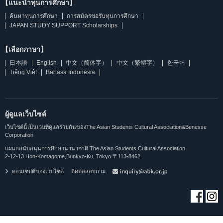
【แนะนำทุนการศึกษา】
ค้นหาทุนการศึกษา
การสมัครขอรับทุนการศึกษา
JAPAN STUDY SUPPORT Scholarships
【เลือกภาษา】
日本語
English
中文（简体字）
中文（繁體字）
한국어
Tiếng Việt
Bahasa Indonesia
ผู้ดูแลเว็บไซต์
เว็บไซต์นี้เป็นเวบที่ดูแลร่วมกันของThe Asian Students Cultural Association&Benesse
Corporation
แผนกสนับสนุนการศึกษานานาชาติ The Asian Students Cultural Association
2-12-13 Hon-Komagome,Bunkyo-Ku, Tokyo 〒113-8462
คอนเซปต์ของเวบไซต์
ติดต่อสอบถาม