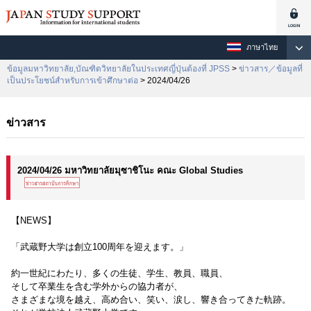
ภาษาไทย
ข้อมูลมหาวิทยาลัย,บัณฑิตวิทยาลัยในประเทศญี่ปุ่นต้องที่ JPSS
>
ข่าวสาร／ข้อมูลที่
เป็นประโยชน์สำหรับการเข้าศึกษาต่อ
> 2024/04/26
ข่าวสาร
2024/04/26 มหาวิทยาลัยมุซาชิโนะ คณะ Global Studies
【NEWS】
「武蔵野大学は創立100周年を迎えます。」
約一世紀にわたり、多くの生徒、学生、教員、職員、
そして卒業生を含む学外からの協力者が、
さまざまな境を越え、高め合い、笑い、涙し、響き合ってきた軌跡。