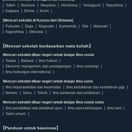
Tottori
Shimane
Okayama
Hiroshima
Yamaguchi
Tokushima
Kagawa
Ehime
Kochi
[Mencari sekolah di Kyusyu dan Okinawa]
Fukuoka
Saga
Nagasaki
Kumamoto
Oita
Miyazaki
Kagoshima
Okinawa
【Mencari sekolah berdasarkan mata kuliah】
Mencari sekolah diluar negeri untuk belajar Ilmu sosial
Sastra
Bahasa
Ilmu hukum
Ekonomi, manajemen, dan perdagangan
Ilmu sosiologi
Ilmu hubungan international
Mencari sekolah diluar negeri untuk belajar Ilmu sains
Ilmu keperaawatan dan kesehatan
Ilmu kedokteran dan kedokteran gigi
farmasi
Sains
Teknik
Ilmu pertanian dan perikanan
Mencari sekolah diluar negeri untuk belajar Ilmu sosial sains
Ilmu pendidikan dan pelatihan guru
Ilmu sains kehidupan
Ilmu seni
Sains umum
【Panduan untuk beasiswa】