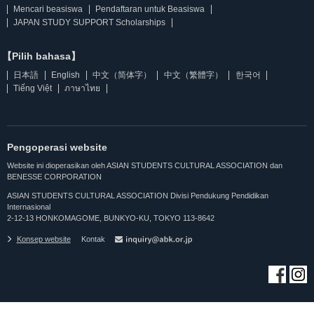
Mencari beasiswa
Pendaftaran untuk Beasiswa
JAPAN STUDY SUPPORT Scholarships
【Pilih bahasa】
日本語
English
中文（简体字）
中文（繁體字）
한국어
Tiếng Việt
ภาษาไทย
Pengoperasi website
Website ini dioperasikan oleh ASIAN STUDENTS CULTURAL ASSOCIATION dan
BENESSE CORPORATION
ASIAN STUDENTS CULTURAL ASSOCIATION Divisi Pendukung Pendidikan
Internasional
2-12-13 HONKOMAGOME, BUNKYO-KU, TOKYO 113-8642
Konsep website
Kontak