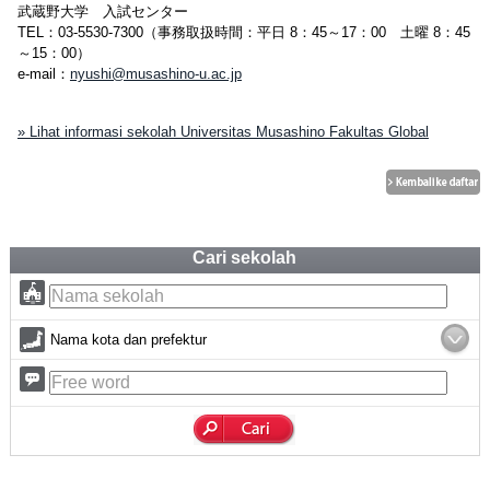
武蔵野大学 入試センター
TEL：03-5530-7300（事務取扱時間：平日 8：45～17：00 土曜 8：45
～15：00）
e-mail：
nyushi@musashino-u.ac.jp
» Lihat informasi sekolah Universitas Musashino Fakultas Global
Cari sekolah
Nama kota dan prefektur