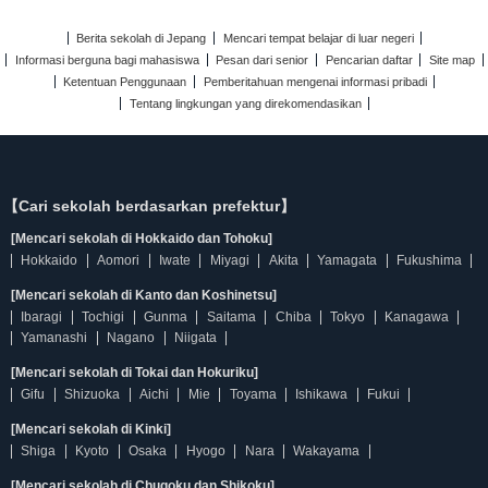
Berita sekolah di Jepang
Mencari tempat belajar di luar negeri
Informasi berguna bagi mahasiswa
Pesan dari senior
Pencarian daftar
Site map
Ketentuan Penggunaan
Pemberitahuan mengenai informasi pribadi
Tentang lingkungan yang direkomendasikan
【Cari sekolah berdasarkan prefektur】
[Mencari sekolah di Hokkaido dan Tohoku]
Hokkaido
Aomori
Iwate
Miyagi
Akita
Yamagata
Fukushima
[Mencari sekolah di Kanto dan Koshinetsu]
Ibaragi
Tochigi
Gunma
Saitama
Chiba
Tokyo
Kanagawa
Yamanashi
Nagano
Niigata
[Mencari sekolah di Tokai dan Hokuriku]
Gifu
Shizuoka
Aichi
Mie
Toyama
Ishikawa
Fukui
[Mencari sekolah di Kinki]
Shiga
Kyoto
Osaka
Hyogo
Nara
Wakayama
[Mencari sekolah di Chugoku dan Shikoku]