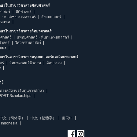
ึกษาในสาขาวิชาสายศิลปศาสตร์
ศาสตร์
นิติศาสตร์
ร・พาณิชยกรรมศาสตร์
สังคมศาสตร์
ประเทศ
ึกษาในสาขาวิชาสายวิทยาศาสตร์
ศาสตร์
แพทยศาสตร์・ทันตแพทยศาสตร์
ศาสตร์
วิศวกรรมศาสตร์
ระมง
ึกษาในสาขาวิชาสายมนุษยศาสตร์และวิทยาศาสตร์
ตร์
วิทยาศาสตร์ชีวภาพ
ศิลปกรรม
ร
ษา】
การสมัครขอรับทุนการศึกษา
ORT Scholarships
中文（简体字）
中文（繁體字）
한국어
 Indonesia