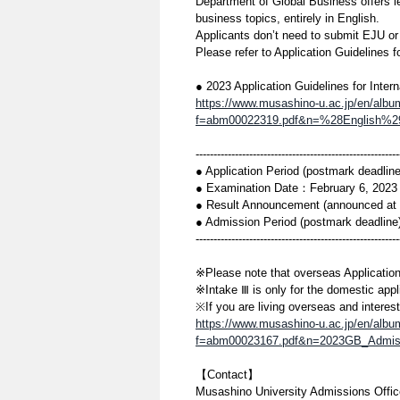
Department of Global Business offers l
business topics, entirely in English.
Applicants don’t need to submit EJU or
Please refer to Application Guidelines fo
● 2023 Application Guidelines for Inte
https://www.musashino-u.ac.jp/en/alb
f=abm00022319.pdf&n=%28English%292
---------------------------------------------------------
● Application Period (postmark deadli
● Examination Date：February 6, 2023
● Result Announcement (announced at 
● Admission Period (postmark deadline)
---------------------------------------------------------
※Please note that overseas Application 
※Intake Ⅲ is only for the domestic appl
※If you are living overseas and intere
https://www.musashino-u.ac.jp/en/alb
f=abm00023167.pdf&n=2023GB_Admiss
【Contact】
Musashino University Admissions Offic