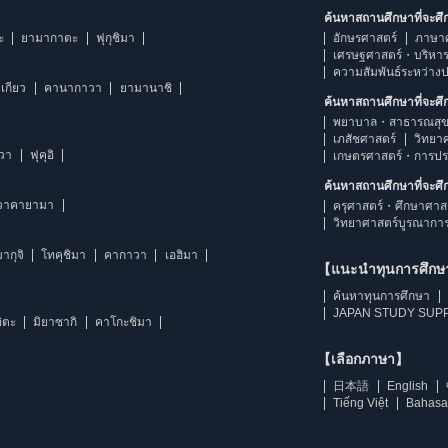
ค้นหาสถานศึกษาที่จะศ
ะ
ยามากาตะ
ฟุกุชิมา
อักษรศาสตร์
ภาษา
เศรษฐศาสตร์・บริหา
ความสัมพันธ์ระหว่าง
เกียว
คานากาวา
ยามานาชิ
ค้นหาสถานศึกษาที่จะศ
พยาบาล・สาธารณสุข
เภสัชศาสตร์
วิทยา
าวา
ฟุคุอิ
เกษตรศาสตร์・การป
ค้นหาสถานศึกษาที่จะศ
วาคายามา
ครุศาสตร์・ศึกษาศาส
วิทยาศาสตร์บูรณากา
ากุจิ
โทคุชิมา
คากาวา
เอฮิมา
【แนะนำทุนการศึก
ค้นหาทุนการศึกษา
JAPAN STUDY SUPP
ิตะ
มิยาซากิ
คาโกะชิมา
【เลือกภาษา】
日本語
English
Tiếng Việt
Bahasa