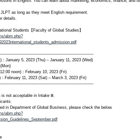
essons in English. You can learn about marketing, economics, finance, and o
 JLPT as long as they meet English requirement.
r details.
rnational Students【Faculty of Global Studies】
ums/abm.php?
023nternational_students_admission.pdf
---------------------------------------------------------------------------
ne)：January 5, 2023 (Thu) – January 11, 2023 (Wed)
 (Mon)
12:00 noon)：February 10, 2023 (Fri)
：February 11, 2023 (Sat) – March 3, 2023 (Fri)
---------------------------------------------------------------------------
is not acceptable in Intake Ⅲ.
icants.
sted in Department of Global Business, please check the below.
ums/abm.php?
ion_Guidelines_September.pdf
e