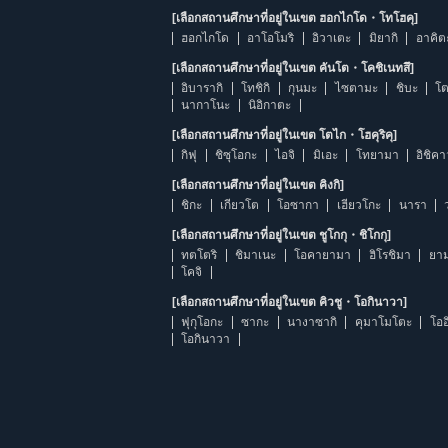
[เลือกสถานศึกษาที่อยู่ในเขต ฮอกไกโด・โทโฮคุ]
ฮอกไกโด
อาโอโมริ
อิวาเตะ
มิยากิ
อาคิต
[เลือกสถานศึกษาที่อยู่ในเขต คันโต・โคชิเนทสึ]
อิบารากิ
โทชิกิ
กุนมะ
ไซตามะ
ชิบะ
โต
นากาโนะ
นิอิกาตะ
[เลือกสถานศึกษาที่อยู่ในเขต โตไก・โฮคุริคุ]
กิฟุ
ชิซุโอกะ
ไอจิ
มิเอะ
โทยามา
อิชิค
[เลือกสถานศึกษาที่อยู่ในเขต คิงกิ]
ชิกะ
เกียวโต
โอซากา
เฮียวโกะ
นารา
[เลือกสถานศึกษาที่อยู่ในเขต ชูโกกุ・ชิโกกุ]
ทตโตริ
ชิมาเนะ
โอคายามา
ฮิโรชิมา
ยาม
โคจิ
[เลือกสถานศึกษาที่อยู่ในเขต คิวชู・โอกินาวา]
ฟุกุโอกะ
ซากะ
นางาซากิ
คุมาโมโตะ
โออ
โอกินาวา