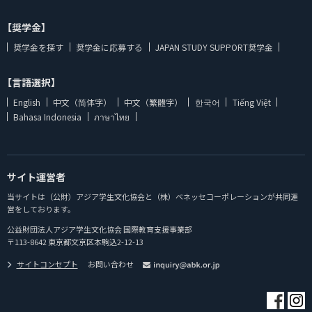
【奨学金】
奨学金を探す
奨学金に応募する
JAPAN STUDY SUPPORT奨学金
【言語選択】
English
中文（简体字）
中文（繁體字）
한국어
Tiếng Việt
Bahasa Indonesia
ภาษาไทย
サイト運営者
当サイトは（公財）アジア学生文化協会と（株）ベネッセコーポレーションが共同運
営をしております。
公益財団法人アジア学生文化協会 国際教育支援事業部
〒113-8642 東京都文京区本駒込2-12-13
サイトコンセプト
お問い合わせ