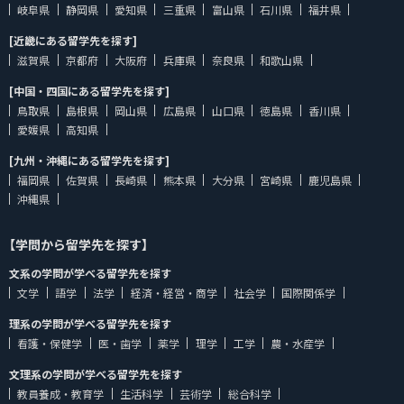
岐阜県
静岡県
愛知県
三重県
富山県
石川県
福井県
[近畿にある留学先を探す]
滋賀県
京都府
大阪府
兵庫県
奈良県
和歌山県
[中国・四国にある留学先を探す]
鳥取県
島根県
岡山県
広島県
山口県
徳島県
香川県
愛媛県
高知県
[九州・沖縄にある留学先を探す]
福岡県
佐賀県
長崎県
熊本県
大分県
宮崎県
鹿児島県
沖縄県
【学問から留学先を探す】
文系の学問が学べる留学先を探す
文学
語学
法学
経済・経営・商学
社会学
国際関係学
理系の学問が学べる留学先を探す
看護・保健学
医・歯学
薬学
理学
工学
農・水産学
文理系の学問が学べる留学先を探す
教員養成・教育学
生活科学
芸術学
総合科学