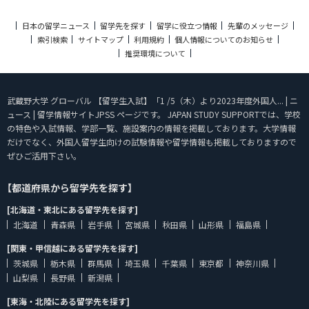
日本の留学ニュース
留学先を探す
留学に役立つ情報
先輩のメッセージ
索引検索
サイトマップ
利用規約
個人情報についてのお知らせ
推奨環境について
武蔵野大学 グローバル 【留学生入試】「1 /5（木）より2023年度外国人... | ニ
ュース | 留学情報サイトJPSS ページです。 JAPAN STUDY SUPPORTでは、学校
の特色や入試情報、学部一覧、施設案内の情報を掲載しております。大学情報
だけでなく、外国人留学生向けの試験情報や留学情報も掲載しておりますので
ぜひご活用下さい。
【都道府県から留学先を探す】
[北海道・東北にある留学先を探す]
北海道
青森県
岩手県
宮城県
秋田県
山形県
福島県
[関東・甲信越にある留学先を探す]
茨城県
栃木県
群馬県
埼玉県
千葉県
東京都
神奈川県
山梨県
長野県
新潟県
[東海・北陸にある留学先を探す]