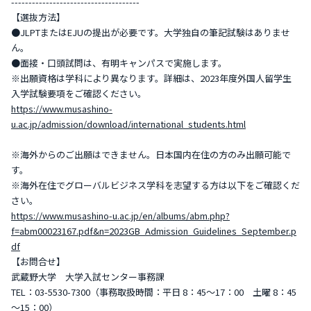
-------------------------------------
【選抜方法】
●JLPTまたはEJUの提出が必要です。大学独自の筆記試験はありませ
ん。
●面接・口頭試問は、有明キャンパスで実施します。
※出願資格は学科により異なります。詳細は、2023年度外国人留学生
入学試験要項をご確認ください。
https://www.musashino-
u.ac.jp/admission/download/international_students.html
※海外からのご出願はできません。日本国内在住の方のみ出願可能で
す。
※海外在住でグローバルビジネス学科を志望する方は以下をご確認くだ
さい。
https://www.musashino-u.ac.jp/en/albums/abm.php?
f=abm00023167.pdf&n=2023GB_Admission_Guidelines_September.p
df
【お問合せ】
武蔵野大学 大学入試センター事務課
TEL：03-5530-7300（事務取扱時間：平日 8：45～17：00 土曜 8：45
～15：00）