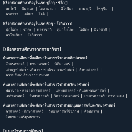
[เลือกสถานศึกษาที่อยู่ในเขต ชูโกกุ・ชิโกกุ]
ทตโตริ
ชิมาเนะ
โอคายามา
ฮิโรชิมา
ยามากุจิ
โทคุชิมา
คากาวา
เอฮิมา
โคจิ
[เลือกสถานศึกษาที่อยู่ในเขต คิวชู・โอกินาวา]
ฟุกุโอกะ
ซากะ
นางาซากิ
คุมาโมโตะ
โออิตะ
มิยาซากิ
คาโกะชิมา
โอกินาวา
【เลือกสถานศึกษาจากสาขาวิชา】
ค้นหาสถานศึกษาที่จะศึกษาในสาขาวิชาสายศิลปศาสตร์
อักษรศาสตร์
ภาษาศาสตร์
นิติศาสตร์
เศรษฐศาสตร์・บริหาร・พาณิชยกรรมศาสตร์
สังคมศาสตร์
ความสัมพันธ์ระหว่างประเทศ
ค้นหาสถานศึกษาที่จะศึกษาในสาขาวิชาสายวิทยาศาสตร์
พยาบาล・สาธารณสุขศาสตร์
แพทยศาสตร์・ทันตแพทยศาสตร์
เภสัชศาสตร์
วิทยาศาสตร์
วิศวกรรมศาสตร์
เกษตรศาสตร์・การประมง
ค้นหาสถานศึกษาที่จะศึกษาในสาขาวิชาสายมนุษยศาสตร์และวิทยาศาสตร์
ครุศาสตร์・ศึกษาศาสตร์
วิทยาศาสตร์ชีวภาพ
ศิลปกรรม
วิทยาศาสตร์บูรณาการ
【แนะนำทุนการศึกษา】