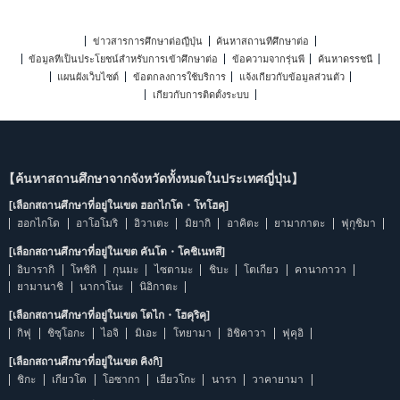
ข่าวสารการศึกษาต่อญี่ปุ่น
ค้นหาสถานที่ศึกษาต่อ
ข้อมูลที่เป็นประโยชน์สำหรับการเข้าศึกษาต่อ
ข้อความจากรุ่นพี่
ค้นหาดรรชนี
แผนผังเว็บไซต์
ข้อตกลงการใช้บริการ
แจ้งเกี่ยวกับข้อมูลส่วนตัว
เกี่ยวกับการติดตั้งระบบ
【ค้นหาสถานศึกษาจากจังหวัดทั้งหมดในประเทศญี่ปุ่น】
[เลือกสถานศึกษาที่อยู่ในเขต ฮอกไกโด・โทโฮคุ]
ฮอกไกโด
อาโอโมริ
อิวาเตะ
มิยากิ
อาคิตะ
ยามากาตะ
ฟุกุชิมา
[เลือกสถานศึกษาที่อยู่ในเขต คันโต・โคชิเนทสึ]
อิบารากิ
โทชิกิ
กุนมะ
ไซตามะ
ชิบะ
โตเกียว
คานากาวา
ยามานาชิ
นากาโนะ
นิอิกาตะ
[เลือกสถานศึกษาที่อยู่ในเขต โตไก・โฮคุริคุ]
กิฟุ
ชิซุโอกะ
ไอจิ
มิเอะ
โทยามา
อิชิคาวา
ฟุคุอิ
[เลือกสถานศึกษาที่อยู่ในเขต คิงกิ]
ชิกะ
เกียวโต
โอซากา
เฮียวโกะ
นารา
วาคายามา