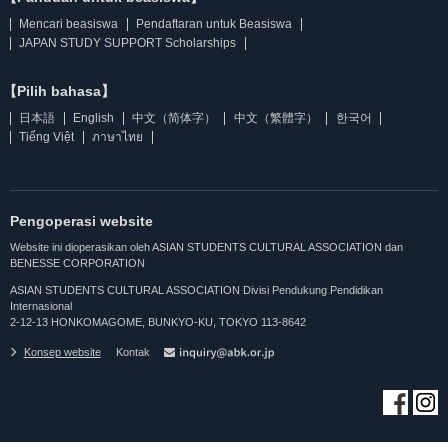
Mencari beasiswa
Pendaftaran untuk Beasiswa
JAPAN STUDY SUPPORT Scholarships
【Pilih bahasa】
日本語
English
中文（简体字）
中文（繁體字）
한국어
Tiếng Việt
ภาษาไทย
Pengoperasi website
Website ini dioperasikan oleh ASIAN STUDENTS CULTURAL ASSOCIATION dan
BENESSE CORPORATION
ASIAN STUDENTS CULTURAL ASSOCIATION Divisi Pendukung Pendidikan
Internasional
2-12-13 HONKOMAGOME, BUNKYO-KU, TOKYO 113-8642
Konsep website
Kontak