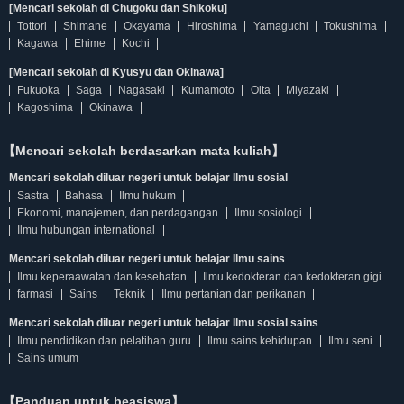
[Mencari sekolah di Chugoku dan Shikoku]
Tottori
Shimane
Okayama
Hiroshima
Yamaguchi
Tokushima
Kagawa
Ehime
Kochi
[Mencari sekolah di Kyusyu dan Okinawa]
Fukuoka
Saga
Nagasaki
Kumamoto
Oita
Miyazaki
Kagoshima
Okinawa
【Mencari sekolah berdasarkan mata kuliah】
Mencari sekolah diluar negeri untuk belajar Ilmu sosial
Sastra
Bahasa
Ilmu hukum
Ekonomi, manajemen, dan perdagangan
Ilmu sosiologi
Ilmu hubungan international
Mencari sekolah diluar negeri untuk belajar Ilmu sains
Ilmu keperaawatan dan kesehatan
Ilmu kedokteran dan kedokteran gigi
farmasi
Sains
Teknik
Ilmu pertanian dan perikanan
Mencari sekolah diluar negeri untuk belajar Ilmu sosial sains
Ilmu pendidikan dan pelatihan guru
Ilmu sains kehidupan
Ilmu seni
Sains umum
【Panduan untuk beasiswa】