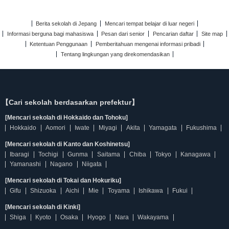
Berita sekolah di Jepang
Mencari tempat belajar di luar negeri
Informasi berguna bagi mahasiswa
Pesan dari senior
Pencarian daftar
Site map
Ketentuan Penggunaan
Pemberitahuan mengenai informasi pribadi
Tentang lingkungan yang direkomendasikan
【Cari sekolah berdasarkan prefektur】
[Mencari sekolah di Hokkaido dan Tohoku]
Hokkaido
Aomori
Iwate
Miyagi
Akita
Yamagata
Fukushima
[Mencari sekolah di Kanto dan Koshinetsu]
Ibaragi
Tochigi
Gunma
Saitama
Chiba
Tokyo
Kanagawa
Yamanashi
Nagano
Niigata
[Mencari sekolah di Tokai dan Hokuriku]
Gifu
Shizuoka
Aichi
Mie
Toyama
Ishikawa
Fukui
[Mencari sekolah di Kinki]
Shiga
Kyoto
Osaka
Hyogo
Nara
Wakayama