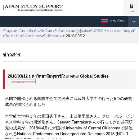
ภาษาไทย
ข้อมูลมหาวิทยาลัย,บัณฑิตวิทยาลัยในประเทศญี่ปุ่นต้องที่ JPSS
>
ข่าวสาร／ข้อมูลที่
เป็นประโยชน์สำหรับการเข้าศึกษาต่อ
> 2018/03/12
ข่าวสาร
2018/03/12 มหาวิทยาลัยมุซาชิโนะ คณะ Global Studies
米国で開催される国際学会での発表に武蔵野大学生の行った6つの研究
成果が採択されました
本学経営学科３年の霍田杏子さん、山口華里菜さん、グローバル・ビジ
ネス学科２年の川瀬修さん、Jeevan Tamrakarさんが行ってきた共同研
究の成果が、2018年4月に米国のUniversity of Central Oklahomaで開催
されるNational Conference on Undergraduate Research 2018 (NCUR