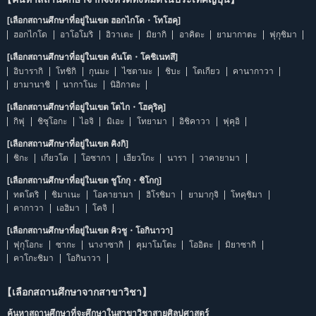
[เลือกสถานศึกษาที่อยู่ในเขต ฮอกไกโด・โทโฮคุ]
ฮอกไกโด
อาโอโมริ
อิวาเตะ
มิยากิ
อาคิตะ
ยามากาตะ
ฟุกุชิมา
[เลือกสถานศึกษาที่อยู่ในเขต คันโต・โคชิเนทสึ]
อิบารากิ
โทชิกิ
กุนมะ
ไซตามะ
ชิบะ
โตเกียว
คานากาวา
ยามานาชิ
นากาโนะ
นิอิกาตะ
[เลือกสถานศึกษาที่อยู่ในเขต โตไก・โฮคุริคุ]
กิฟุ
ชิซุโอกะ
ไอจิ
มิเอะ
โทยามา
อิชิคาวา
ฟุคุอิ
[เลือกสถานศึกษาที่อยู่ในเขต คิงกิ]
ชิกะ
เกียวโต
โอซากา
เฮียวโกะ
นารา
วาคายามา
[เลือกสถานศึกษาที่อยู่ในเขต ชูโกกุ・ชิโกกุ]
ทตโตริ
ชิมาเนะ
โอคายามา
ฮิโรชิมา
ยามากุจิ
โทคุชิมา
คากาวา
เอฮิมา
โคจิ
[เลือกสถานศึกษาที่อยู่ในเขต คิวชู・โอกินาวา]
ฟุกุโอกะ
ซากะ
นางาซากิ
คุมาโมโตะ
โออิตะ
มิยาซากิ
คาโกะชิมา
โอกินาวา
【เลือกสถานศึกษาจากสาขาวิชา】
ค้นหาสถานศึกษาที่จะศึกษาในสาขาวิชาสายศิลปศาสตร์