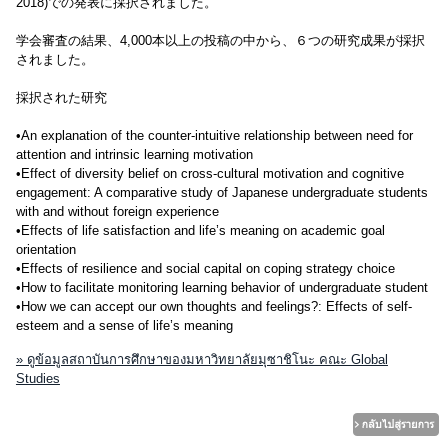
2018)での発表に採択されました。
学会審査の結果、4,000本以上の投稿の中から、６つの研究成果が採択
されました。
採択された研究
•An explanation of the counter-intuitive relationship between need for
attention and intrinsic learning motivation
•Effect of diversity belief on cross-cultural motivation and cognitive
engagement: A comparative study of Japanese undergraduate students
with and without foreign experience
•Effects of life satisfaction and life’s meaning on academic goal
orientation
•Effects of resilience and social capital on coping strategy choice
•How to facilitate monitoring learning behavior of undergraduate student
•How we can accept our own thoughts and feelings?: Effects of self-
esteem and a sense of life’s meaning
» ดูข้อมูลสถาบันการศึกษาของมหาวิทยาลัยมุซาชิโนะ คณะ Global
Studies