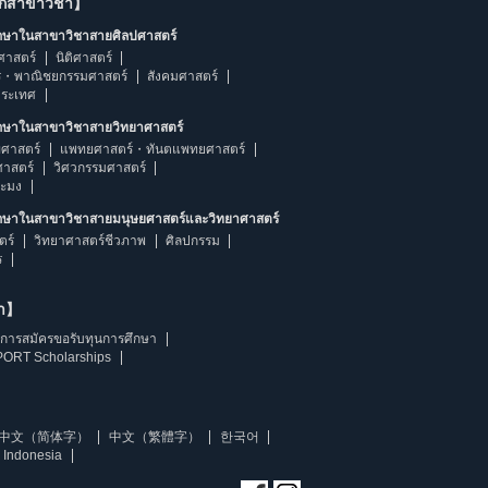
ากสาขาวิชา】
ึกษาในสาขาวิชาสายศิลปศาสตร์
ศาสตร์
นิติศาสตร์
ร・พาณิชยกรรมศาสตร์
สังคมศาสตร์
ประเทศ
ึกษาในสาขาวิชาสายวิทยาศาสตร์
ศาสตร์
แพทยศาสตร์・ทันตแพทยศาสตร์
ศาสตร์
วิศวกรรมศาสตร์
ระมง
ึกษาในสาขาวิชาสายมนุษยศาสตร์และวิทยาศาสตร์
ตร์
วิทยาศาสตร์ชีวภาพ
ศิลปกรรม
ร
ษา】
การสมัครขอรับทุนการศึกษา
ORT Scholarships
中文（简体字）
中文（繁體字）
한국어
 Indonesia