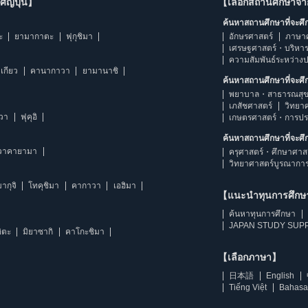
ญี่ปุ่น】
【เลือกสถานศึกษาจ
ค้นหาสถานศึกษาที่จะศ
ะ
ยามากาตะ
ฟุกุชิมา
อักษรศาสตร์
ภาษา
เศรษฐศาสตร์・บริหา
ความสัมพันธ์ระหว่าง
เกียว
คานากาวา
ยามานาชิ
ค้นหาสถานศึกษาที่จะศ
พยาบาล・สาธารณสุข
เภสัชศาสตร์
วิทยา
าวา
ฟุคุอิ
เกษตรศาสตร์・การป
ค้นหาสถานศึกษาที่จะศ
วาคายามา
ครุศาสตร์・ศึกษาศาส
วิทยาศาสตร์บูรณากา
ากุจิ
โทคุชิมา
คากาวา
เอฮิมา
【แนะนำทุนการศึก
ค้นหาทุนการศึกษา
JAPAN STUDY SUPP
ิตะ
มิยาซากิ
คาโกะชิมา
【เลือกภาษา】
日本語
English
Tiếng Việt
Bahasa