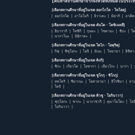
【ค้นหาสถานศึกษาจากจังหวัดทั้งหมดในประเทศ
[เลือกสถานศึกษาที่อยู่ในเขต ฮอกไกโด・โทโฮคุ]
ฮอกไกโด
อาโอโมริ
อิวาเตะ
มิยากิ
อาคิต
[เลือกสถานศึกษาที่อยู่ในเขต คันโต・โคชิเนทสึ]
อิบารากิ
โทชิกิ
กุนมะ
ไซตามะ
ชิบะ
โต
นากาโนะ
นิอิกาตะ
[เลือกสถานศึกษาที่อยู่ในเขต โตไก・โฮคุริคุ]
กิฟุ
ชิซุโอกะ
ไอจิ
มิเอะ
โทยามา
อิชิค
[เลือกสถานศึกษาที่อยู่ในเขต คิงกิ]
ชิกะ
เกียวโต
โอซากา
เฮียวโกะ
นารา
[เลือกสถานศึกษาที่อยู่ในเขต ชูโกกุ・ชิโกกุ]
ทตโตริ
ชิมาเนะ
โอคายามา
ฮิโรชิมา
ยาม
โคจิ
[เลือกสถานศึกษาที่อยู่ในเขต คิวชู・โอกินาวา]
ฟุกุโอกะ
ซากะ
นางาซากิ
คุมาโมโตะ
โออ
โอกินาวา