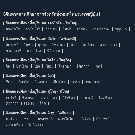
【ค้นหาสถานศึกษาจากจังหวัดทั้งหมดในประเทศญี่ปุ่น】
[เลือกสถานศึกษาที่อยู่ในเขต ฮอกไกโด・โทโฮคุ]
ฮอกไกโด
อาโอโมริ
อิวาเตะ
มิยากิ
อาคิตะ
ยามากาตะ
ฟุกุชิมา
[เลือกสถานศึกษาที่อยู่ในเขต คันโต・โคชิเนทสึ]
อิบารากิ
โทชิกิ
กุนมะ
ไซตามะ
ชิบะ
โตเกียว
คานากาวา
ยามานาชิ
นากาโนะ
นิอิกาตะ
[เลือกสถานศึกษาที่อยู่ในเขต โตไก・โฮคุริคุ]
กิฟุ
ชิซุโอกะ
ไอจิ
มิเอะ
โทยามา
อิชิคาวา
ฟุคุอิ
[เลือกสถานศึกษาที่อยู่ในเขต คิงกิ]
ชิกะ
เกียวโต
โอซากา
เฮียวโกะ
นารา
วาคายามา
[เลือกสถานศึกษาที่อยู่ในเขต ชูโกกุ・ชิโกกุ]
ทตโตริ
ชิมาเนะ
โอคายามา
ฮิโรชิมา
ยามากุจิ
โทคุชิมา
คากาวา
เอฮิมา
โคจิ
[เลือกสถานศึกษาที่อยู่ในเขต คิวชู・โอกินาวา]
ฟุกุโอกะ
ซากะ
นางาซากิ
คุมาโมโตะ
โออิตะ
มิยาซากิ
คาโกะชิมา
โอกินาวา