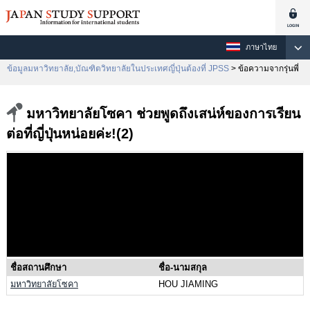
ภาษาไทย
ข้อมูลมหาวิทยาลัย,บัณฑิตวิทยาลัยในประเทศญี่ปุ่นต้องที่ JPSS
> ข้อความจากรุ่นพี่
มหาวิทยาลัยโซคา ช่วยพูดถึงเสน่ห์ของการเรียน
ต่อที่ญี่ปุ่นหน่อยค่ะ!(2)
ชื่อสถานศึกษา
ชื่อ-นามสกุล
มหาวิทยาลัยโซคา
HOU JIAMING