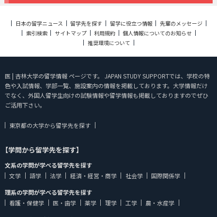
日本の留学ニュース
留学先を探す
留学に役立つ情報
先輩のメッセージ
索引検索
サイトマップ
利用規約
個人情報についてのお知らせ
推奨環境について
医 | 杏林大学の留学情報 ページです。 JAPAN STUDY SUPPORTでは、学校の特
色や入試情報、学部一覧、施設案内の情報を掲載しております。大学情報だけ
でなく、外国人留学生向けの試験情報や留学情報も掲載しておりますのでぜひ
ご活用下さい。
東京都の大学から留学先を探す
【学問から留学先を探す】
文系の学問が学べる留学先を探す
文学
語学
法学
経済・経営・商学
社会学
国際関係学
理系の学問が学べる留学先を探す
看護・保健学
医・歯学
薬学
理学
工学
農・水産学