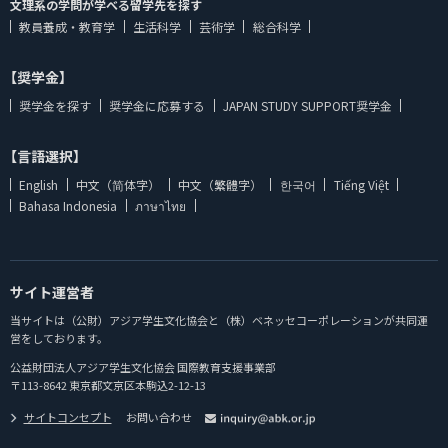
文理系の学問が学べる留学先を探す
教員養成・教育学
生活科学
芸術学
総合科学
【奨学金】
奨学金を探す
奨学金に応募する
JAPAN STUDY SUPPORT奨学金
【言語選択】
English
中文（简体字）
中文（繁體字）
한국어
Tiếng Việt
Bahasa Indonesia
ภาษาไทย
サイト運営者
当サイトは（公財）アジア学生文化協会と（株）ベネッセコーポレーションが共同運
営をしております。
公益財団法人アジア学生文化協会 国際教育支援事業部
〒113-8642 東京都文京区本駒込2-12-13
サイトコンセプト
お問い合わせ