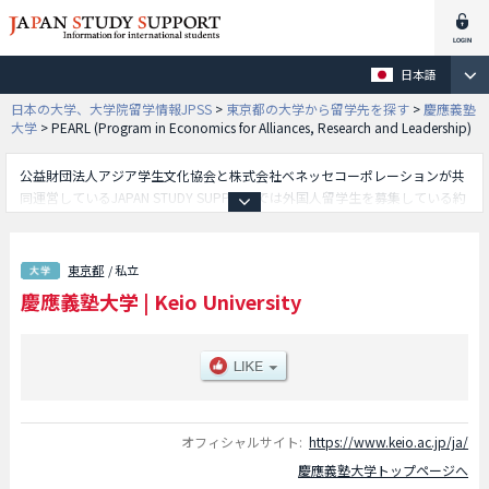
日本語
日本の大学、大学院留学情報JPSS
>
東京都の大学から留学先を探す
>
慶應義塾
大学
>
PEARL (Program in Economics for Alliances, Research and Leadership)
公益財団法人アジア学生文化協会と株式会社ベネッセコーポレーションが共
同運営しているJAPAN STUDY SUPPORTでは外国人留学生を募集している約
1,300校の大学・大学院・短大・専門学校情報を掲載しています。
こちらでは慶應義塾大学に関する詳細情報を記載しており、PEARL
(Program in Economics for Alliances, Research and Leadership)学部や文学
東京都
/ 私立
部や経済学部や法学部や商学部や医学部や理工学部やGIGA (Global
慶應義塾大学
|
Keio University
Information and Governance Academic) Program -総合政策学部・環境情報
学部学部等、学部別情報や、募集定員や合格者数など入試情報、施設案内、
アクセスなど外国人留学生に必要な情報を掲載しているので是非ご利用くだ
さい。
オフィシャルサイト:
https://www.keio.ac.jp/ja/
慶應義塾大学トップページへ