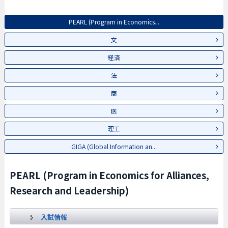
PEARL (Program in Economics...
文
経済
法
商
医
理工
GIGA (Global Information an...
PEARL (Program in Economics for Alliances,
Research and Leadership)
入試情報