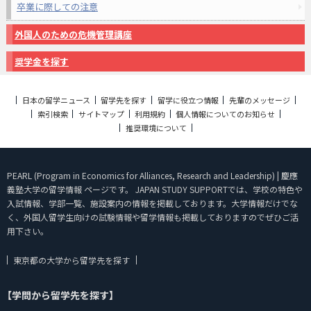
卒業に際しての注意
外国人のための危機管理講座
奨学金を探す
日本の留学ニュース
留学先を探す
留学に役立つ情報
先輩のメッセージ
索引検索
サイトマップ
利用規約
個人情報についてのお知らせ
推奨環境について
PEARL (Program in Economics for Alliances, Research and Leadership) | 慶應
義塾大学の留学情報 ページです。 JAPAN STUDY SUPPORTでは、学校の特色や
入試情報、学部一覧、施設案内の情報を掲載しております。大学情報だけでな
く、外国人留学生向けの試験情報や留学情報も掲載しておりますのでぜひご活
用下さい。
東京都の大学から留学先を探す
【学問から留学先を探す】