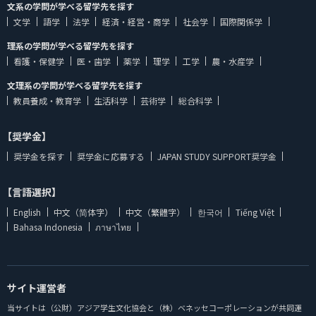
文系の学問が学べる留学先を探す
文学
語学
法学
経済・経営・商学
社会学
国際関係学
理系の学問が学べる留学先を探す
看護・保健学
医・歯学
薬学
理学
工学
農・水産学
文理系の学問が学べる留学先を探す
教員養成・教育学
生活科学
芸術学
総合科学
【奨学金】
奨学金を探す
奨学金に応募する
JAPAN STUDY SUPPORT奨学金
【言語選択】
English
中文（简体字）
中文（繁體字）
한국어
Tiếng Việt
Bahasa Indonesia
ภาษาไทย
サイト運営者
当サイトは（公財）アジア学生文化協会と（株）ベネッセコーポレーションが共同運