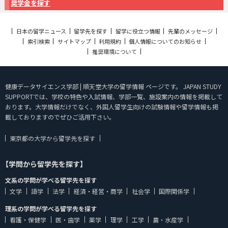
奨学金を探す
日本の留学ニュース
留学先を探す
留学に役立つ情報
先輩のメッセージ
索引検索
サイトマップ
利用規約
個人情報についてのお知らせ
推奨環境について
健康データサイエンス学部 | 順天堂大学の留学情報 ページです。 JAPAN STUDY
SUPPORTでは、学校の特色や入試情報、学部一覧、施設案内の情報を掲載して
おります。大学情報だけでなく、外国人留学生向けの試験情報や留学情報も掲
載しておりますのでぜひご活用下さい。
東京都の大学から留学先を探す
【学問から留学先を探す】
文系の学問が学べる留学先を探す
文学
語学
法学
経済・経営・商学
社会学
国際関係学
理系の学問が学べる留学先を探す
看護・保健学
医・歯学
薬学
理学
工学
農・水産学