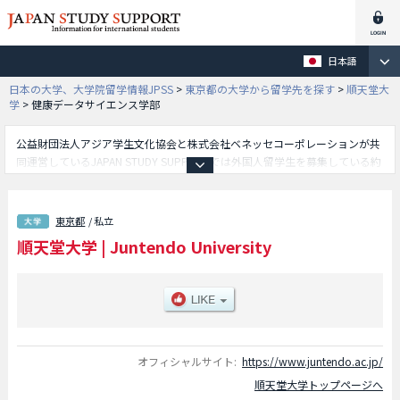
日本語
日本の大学、大学院留学情報JPSS
>
東京都の大学から留学先を探す
>
順天堂大
学
>
健康データサイエンス学部
公益財団法人アジア学生文化協会と株式会社ベネッセコーポレーションが共
同運営しているJAPAN STUDY SUPPORTでは外国人留学生を募集している約
1,300校の大学・大学院・短大・専門学校情報を掲載しています。
こちらでは順天堂大学に関する詳細情報を記載しており、医学部やスポーツ
健康科学部学部や国際教養学部や保健医療学部や医療科学部学部や健康デー
東京都
/ 私立
タサイエンス学部学部や薬学部等、学部別情報や、募集定員や合格者数など
順天堂大学
|
Juntendo University
入試情報、施設案内、アクセスなど外国人留学生に必要な情報を掲載してい
るので是非ご利用ください。
オフィシャルサイト:
https://www.juntendo.ac.jp/
順天堂大学トップページへ