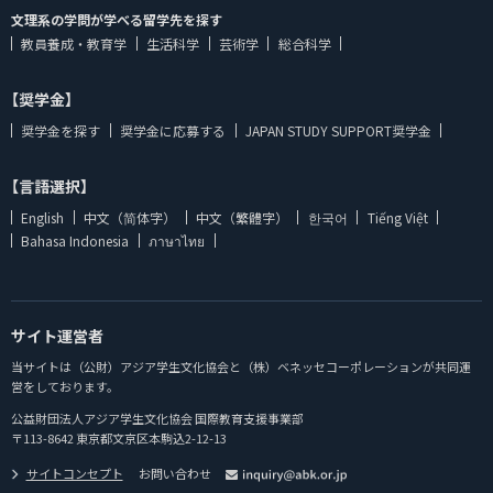
文理系の学問が学べる留学先を探す
教員養成・教育学
生活科学
芸術学
総合科学
【奨学金】
奨学金を探す
奨学金に応募する
JAPAN STUDY SUPPORT奨学金
【言語選択】
English
中文（简体字）
中文（繁體字）
한국어
Tiếng Việt
Bahasa Indonesia
ภาษาไทย
サイト運営者
当サイトは（公財）アジア学生文化協会と（株）ベネッセコーポレーションが共同運
営をしております。
公益財団法人アジア学生文化協会 国際教育支援事業部
〒113-8642 東京都文京区本駒込2-12-13
サイトコンセプト
お問い合わせ