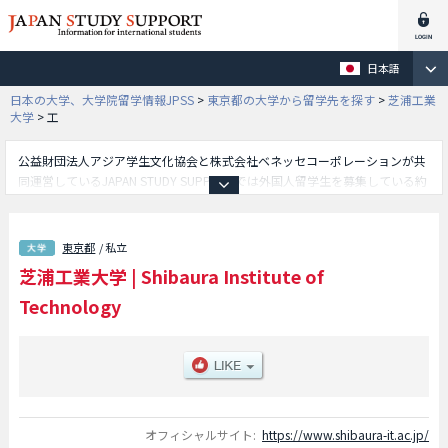
日本語
日本の大学、大学院留学情報JPSS
>
東京都の大学から留学先を探す
>
芝浦工業
大学
>
工
公益財団法人アジア学生文化協会と株式会社ベネッセコーポレーションが共
同運営しているJAPAN STUDY SUPPORTでは外国人留学生を募集している約
1,300校の大学・大学院・短大・専門学校情報を掲載しています。
こちらでは芝浦工業大学に関する詳細情報を記載しており、工学部やシステ
ム理工学部やデザイン工学部や建築学部等、学部別情報や、募集定員や合格
東京都
/ 私立
者数など入試情報、施設案内、アクセスなど外国人留学生に必要な情報を掲
芝浦工業大学
|
Shibaura Institute of
載しているので是非ご利用ください。
Technology
オフィシャルサイト:
https://www.shibaura-it.ac.jp/