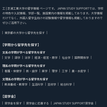
工 | 芝浦工業大学の留学情報 ページです。 JAPAN STUDY SUPPORTでは、学校
の特色や入試情報、学部一覧、施設案内の情報を掲載しております。大学情報
だけでなく、外国人留学生向けの試験情報や留学情報も掲載しておりますので
ぜひご活用下さい。
東京都の大学から留学先を探す
【学問から留学先を探す】
文系の学問が学べる留学先を探す
文学
語学
法学
経済・経営・商学
社会学
国際関係学
理系の学問が学べる留学先を探す
看護・保健学
医・歯学
薬学
理学
工学
農・水産学
文理系の学問が学べる留学先を探す
教員養成・教育学
生活科学
芸術学
総合科学
【奨学金】
奨学金を探す
奨学金に応募する
JAPAN STUDY SUPPORT奨学金