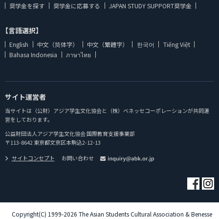
奨学金を探す
奨学金に応募する
JAPAN STUDY SUPPORT奨学金
【言語選択】
English
中文（简体字）
中文（繁體字）
한국어
Tiếng Việt
Bahasa Indonesia
ภาษาไทย
サイト運営者
当サイトは（公財）アジア学生文化協会と（株）ベネッセコーポレーションが共同運
営をしております。
公益財団法人アジア学生文化協会 国際教育支援事業部
〒113-8642 東京都文京区本駒込2-12-13
サイトコンセプト
お問い合わせ
Copyright(C) 1999-2026 The Asian Students Cultural Association & Benesse