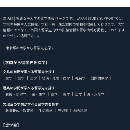
生活科 | 実践女子大学の留学情報 ページです。 JAPAN STUDY SUPPORTでは、
学校の特色や入試情報、学部一覧、施設案内の情報を掲載しております。大学
情報だけでなく、外国人留学生向けの試験情報や留学情報も掲載しております
のでぜひご活用下さい。
東京都の大学から留学先を探す
【学問から留学先を探す】
文系の学問が学べる留学先を探す
文学
語学
法学
経済・経営・商学
社会学
国際関係学
理系の学問が学べる留学先を探す
看護・保健学
医・歯学
薬学
理学
工学
農・水産学
文理系の学問が学べる留学先を探す
教員養成・教育学
生活科学
芸術学
総合科学
【奨学金】