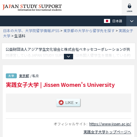
日本語
日本の大学、大学院留学情報JPSS
>
東京都の大学から留学先を探す
>
実践女子
大学
>
生活科
公益財団法人アジア学生文化協会と株式会社ベネッセコーポレーションが共
同運営しているJAPAN STUDY SUPPORTでは外国人留学生を募集している約
1,300校の大学・大学院・短大・専門学校情報を掲載しています。
こちらでは実践女子大学に関する詳細情報を記載しており、文学部や生活科
学部や人間社会学部や国際学部や環境デザイン学部や食科学部等、学部別情
東京都
/ 私立
報や、募集定員や合格者数など入試情報、施設案内、アクセスなど外国人留
実践女子大学
|
Jissen Women's University
学生に必要な情報を掲載しているので是非ご利用ください。
オフィシャルサイト:
https://www.jissen.ac.jp/
実践女子大学トップページへ