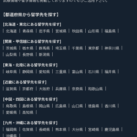
試験情報や留学情報も掲載しておりますのでぜひご活用下さい。
【都道府県から留学先を探す】
[北海道・東北にある留学先を探す]
北海道
青森県
岩手県
宮城県
秋田県
山形県
福島県
[関東・甲信越にある留学先を探す]
茨城県
栃木県
群馬県
埼玉県
千葉県
東京都
神奈川県
山梨県
長野県
新潟県
[東海・北陸にある留学先を探す]
岐阜県
静岡県
愛知県
三重県
富山県
石川県
福井県
[近畿にある留学先を探す]
滋賀県
京都府
大阪府
兵庫県
奈良県
和歌山県
[中国・四国にある留学先を探す]
鳥取県
島根県
岡山県
広島県
山口県
徳島県
香川県
愛媛県
高知県
[九州・沖縄にある留学先を探す]
福岡県
佐賀県
長崎県
熊本県
大分県
宮崎県
鹿児島県
沖縄県