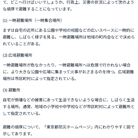
て、どこへ行けばいいでしょうか。行政上、災害の状況によって次のよう
な順序で避難することになっています。
(1) 一時避難場所（一時集合場所）
まずは自宅の近所にある公園や学校の校庭などの広いスペースに一時的に
避難し、しばらく様子を見る。一時避難場所は地域の町内会などで決めら
れていることがある。
(2) 広域避難場所
一時避難場所が危なかったり、一時避難場所へは危険で行かれない場合
に、より大きな公園や広場に集まって火事がおさまるのを待つ。広域避難
場所は市区町村によって指定されている。
(3) 避難所
自宅が倒壊などの被害にあって生活できないような場合に、しばらく生活
する場所。通常、地域の小学校や中学校などが市区町村によって避難所と
して指定されている。
避難の順序について、「東京都防災ホームページ」内にわかりやすく図で
示してあります。