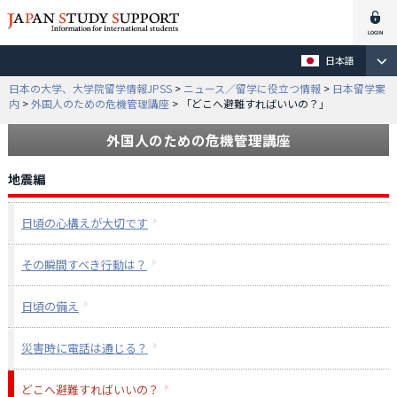
日本語
日本の大学、大学院留学情報JPSS
>
ニュース／留学に役立つ情報
>
日本留学案
内
>
外国人のための危機管理講座
>
「どこへ避難すればいいの？」
外国人のための危機管理講座
地震編
日頃の心構えが大切です
その瞬間すべき行動は？
日頃の備え
災害時に電話は通じる？
どこへ避難すればいいの？