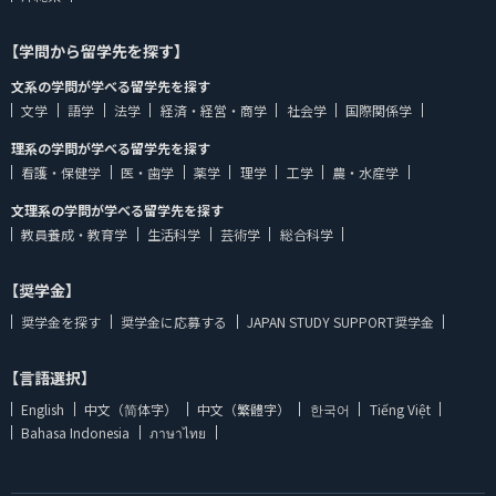
【学問から留学先を探す】
文系の学問が学べる留学先を探す
文学
語学
法学
経済・経営・商学
社会学
国際関係学
理系の学問が学べる留学先を探す
看護・保健学
医・歯学
薬学
理学
工学
農・水産学
文理系の学問が学べる留学先を探す
教員養成・教育学
生活科学
芸術学
総合科学
【奨学金】
奨学金を探す
奨学金に応募する
JAPAN STUDY SUPPORT奨学金
【言語選択】
English
中文（简体字）
中文（繁體字）
한국어
Tiếng Việt
Bahasa Indonesia
ภาษาไทย