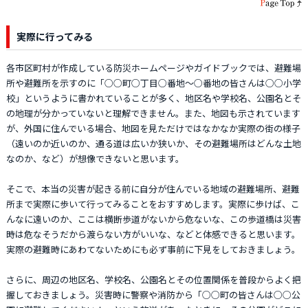
実際に行ってみる
各市区町村が作成している防災ホームページやガイドブックでは、避難場
所や避難所を示すのに「○○町○丁目○番地～○番地の皆さんは○○小学
校」というように書かれていることが多く、地区名や学校名、公園名とそ
の地理が分かっていないと理解できません。また、地図も示されています
が、外国に住んでいる場合、地図を見ただけではなかなか実際の街の様子
（遠いのか近いのか、通る道は広いか狭いか、その避難場所はどんな土地
なのか、など）が想像できないと思います。
そこで、本当の災害が起きる前に自分が住んでいる地域の避難場所、避難
所まで実際に歩いて行ってみることをおすすめします。実際に歩けば、こ
んなに遠いのか、ここは横断歩道がないから危ないな、この歩道橋は災害
時は危なそうだから渡らない方がいいな、などと体感できると思います。
実際の避難時にあわてないためにも必ず事前に下見をしておきましょう。
さらに、周辺の地区名、学校名、公園名とその位置関係を普段からよく把
握しておきましょう。災害時に警察や消防から「○○町の皆さんは○○公