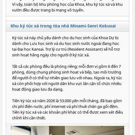
Vì vậy, toàn bộ khu phòng học của Khoa, khu ký túc xá và khu
vườn đều được trang bị mạng vô tuyến.
Khu ký túc xá trong tòa nhà Minami-Senri Kokusai
Ký túc xá này chủ yếu dành cho du học sinh của Khoa Dự bị
dành cho Lưu học sinh và du học sinh nước ngoài đang học
tại Đại học Kansai. Trợ lý cư trú (Resident Assistant) sẽ hỗ trợ
sinh hoạt hằng ngày cho người ở ký túc xá.
Tất cả các phòng đều là phòng riêng; mỗi đơn vị gồm 6 đến 7
phòng, dùng chung phòng sinh hoạt và bếp, tạo môi trường
để người ở có thể tự nhiên giao lưu với nhau. Ngoài ra, ký túc
xá còn phối hợp với người dân khu vực lân cận tổ chức nhiều
hoạt động giao lưu đa dạng.
Tiền ký túc xá năm 2026 là 53.000 yên mỗi tháng, đã bao gồm
chi phí điện nước, phí internet và phí thuê chăn ga gối đệm.
Tiền ký túc xá và các khoản phí khác có thể được xem xét điều
chỉnh khi cần thiết.