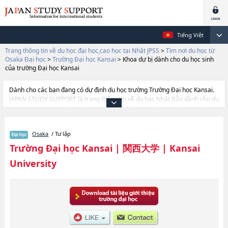
Tiếng Việt
Trang thông tin về du học đại học,cao học tại Nhật JPSS
>
Tìm nơi du học từ
Osaka Đại học
>
Trường Đại học Kansai
>
Khoa dự bị dành cho du học sinh
của trường Đại học Kansai
Dành cho các bạn đang có dự định du học trường Trường Đại học Kansai.
JAPAN STUDY SUPPORT là trang thông tin về du học Nhật Bản dành cho du
học sinh nước ngoài, được đồng vận hành bởi Hiệp hội Asia Gakusei Bunka
và Công ty cổ phần Benesse Corporation. Trang này đăng các thông tin
Ngành Khoa dự bị dành cho du học sinh của trường Đại học
Osaka
/ Tư lập
KansaihoặcNgành LettershoặcNgành LawhoặcNgành
EconomicshoặcNgành Business and CommercehoặcNgành
Trường Đại học Kansai
|
関西大学
|
Kansai
SociologyhoặcNgành Policy StudieshoặcNgành Health and Well-
University
beinghoặcNgành InformaticshoặcNgành Safety SciencehoặcNgành
Business Data SciencehoặcNgành Engineering SciencehoặcNgành
Environmental and Urban EngineeringhoặcNgành Chemistry, Materials
and Bioengineering của Trường Đại học Kansai cũng như thông tin chi tiết
về từng ngành học, nên nếu bạn đang tìm hiểu thông tin du học liên quan
tới Trường Đại học Kansai thì hãy sử dụng trang web này.Ngoài ra còn có
cả thông tin của khoảng 1.300 trường đại học, cao học, trường đại học
ngắn hạn, trường chuyên môn đang tiếp nhận du học sinh.