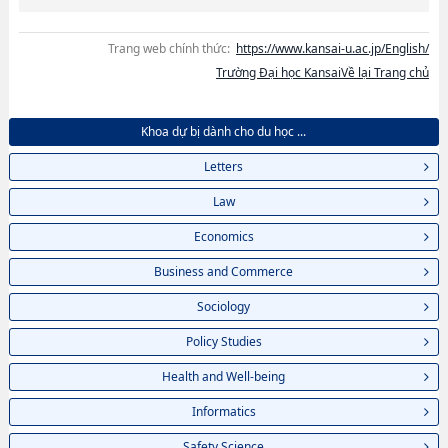
Trang web chính thức:
https://www.kansai-u.ac.jp/English/
Trường Đại học KansaiVề lại Trang chủ
Khoa dự bị dành cho du học ...
Letters
Law
Economics
Business and Commerce
Sociology
Policy Studies
Health and Well-being
Informatics
Safety Science