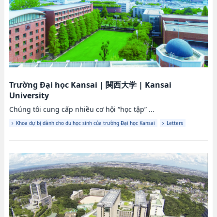
Trường Đại học Kansai
|
関西大学
|
Kansai
University
Chúng tôi cung cấp nhiều cơ hội “học tập” ...
Khoa dự bị dành cho du học sinh của trường Đại học Kansai
Letters