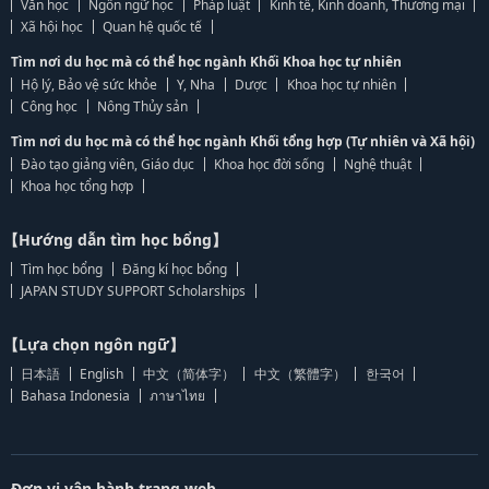
Văn học
Ngôn ngữ học
Pháp luật
Kinh tế, Kinh doanh, Thương mại
Xã hội học
Quan hệ quốc tế
Tìm nơi du học mà có thể học ngành Khối Khoa học tự nhiên
Hộ lý, Bảo vệ sức khỏe
Y, Nha
Dược
Khoa học tự nhiên
Công học
Nông Thủy sản
Tìm nơi du học mà có thể học ngành Khối tổng hợp (Tự nhiên và Xã hội)
Đào tạo giảng viên, Giáo dục
Khoa học đời sống
Nghệ thuật
Khoa học tổng hợp
【Hướng dẫn tìm học bổng】
Tìm học bổng
Đăng kí học bổng
JAPAN STUDY SUPPORT Scholarships
【Lựa chọn ngôn ngữ】
日本語
English
中文（简体字）
中文（繁體字）
한국어
Bahasa Indonesia
ภาษาไทย
Đơn vị vận hành trang web