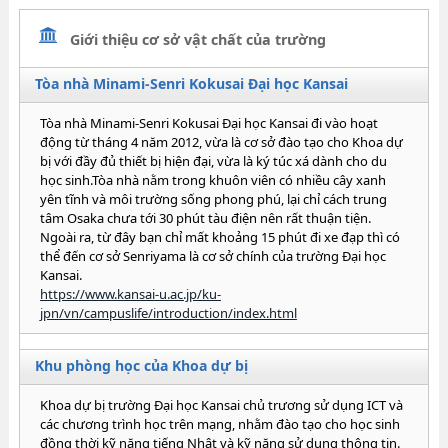
Giới thiệu cơ sở vật chất của trường
Tòa nhà Minami-Senri Kokusai Đại học Kansai
Tòa nhà Minami-Senri Kokusai Đại học Kansai đi vào hoạt
động từ tháng 4 năm 2012, vừa là cơ sở đào tạo cho Khoa dự
bị với đầy đủ thiết bị hiện đại, vừa là ký túc xá dành cho du
học sinh.Tòa nhà nằm trong khuôn viên có nhiều cây xanh
yên tĩnh và môi trường sống phong phú, lại chỉ cách trung
tâm Osaka chưa tới 30 phút tàu điện nên rất thuận tiện.
Ngoài ra, từ đây bạn chỉ mất khoảng 15 phút đi xe đạp thì có
thể đến cơ sở Senriyama là cơ sở chính của trường Đại học
Kansai.
https://www.kansai-u.ac.jp/ku-
jpn/vn/campuslife/introduction/index.html
Khu phòng học của Khoa dự bị
Khoa dự bị trường Đại học Kansai chủ trương sử dụng ICT và
các chương trình học trên mạng, nhằm đào tạo cho học sinh
đồng thời kỹ năng tiếng Nhật và kỹ năng sử dụng thông tin.