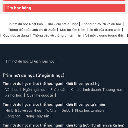
Tìm học bổng
Tin tức du học Nhật Bản
Tìm kiếm nơi du học
Thông tin có ích về du học
Thông điệp của anh chị đi trước
Mục lục tìm kiếm
Sơ đồ của trang web
Quy ước sử dụng
Thông báo về thông tin cá nhân
Về môi trường tương thích
Tìm nơi du học từ Aichi Đại học
【Tìm nơi du học từ ngành học】
Tìm nơi du học mà có thể học ngành Khối Khoa học xã hội
Văn học
Ngôn ngữ học
Pháp luật
Kinh tế, Kinh doanh, Thương mại
Xã hội học
Quan hệ quốc tế
Tìm nơi du học mà có thể học ngành Khối Khoa học tự nhiên
Hộ lý, Bảo vệ sức khỏe
Y, Nha
Dược
Khoa học tự nhiên
Công học
Nông Thủy sản
Tìm nơi du học mà có thể học ngành Khối tổng hợp (Tự nhiên và Xã hội)