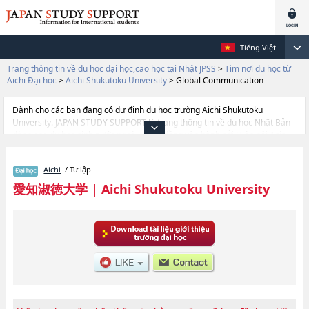
Tiếng Việt
Trang thông tin về du học đại học,cao học tại Nhật JPSS
>
Tìm nơi du học từ
Aichi Đại học
>
Aichi Shukutoku University
>
Global Communication
Dành cho các bạn đang có dự định du học trường Aichi Shukutoku
University. JAPAN STUDY SUPPORT là trang thông tin về du học Nhật Bản
dành cho du học sinh nước ngoài, được đồng vận hành bởi Hiệp hội Asia
Gakusei Bunka và Công ty cổ phần Benesse Corporation. Trang này đăng
các thông tin Ngành Global Culture and CommunicationhoặcNgành
Aichi
/ Tư lập
BusinesshoặcNgành Global CommunicationhoặcNgành Center for
Japanese Language and CulturehoặcNgành LettershoặcNgành Human
愛知淑徳大学
|
Aichi Shukutoku University
InformaticshoặcNgành PsychologyhoặcNgành Creation and
RepresentationhoặcNgành Health and Medical ScienceshoặcNgành Food
and Health ScienceshoặcNgành Human ServiceshoặcNgành Education
(tentative translation)hoặcNgành Architecture (tentative translation) của
Aichi Shukutoku University cũng như thông tin chi tiết về từng ngành học,
nên nếu bạn đang tìm hiểu thông tin du học liên quan tới Aichi Shukutoku
University thì hãy sử dụng trang web này.Ngoài ra còn có cả thông tin của
khoảng 1.300 trường đại học, cao học, trường đại học ngắn hạn, trường
chuyên môn đang tiếp nhận du học sinh.