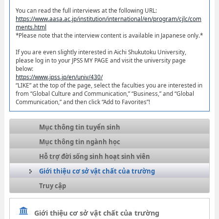
You can read the full interviews at the following URL:
https://www.aasa.ac.jp/institution/international/en/program/cjlc/com
ments.html
*Please note that the interview content is available in Japanese only.*
If you are even slightly interested in Aichi Shukutoku University,
please log in to your JPSS MY PAGE and visit the university page
below:
https://www.jpss.jp/en/univ/430/
“LIKE” at the top of the page, select the faculties you are interested in
from “Global Culture and Communication,” “Business,” and “Global
Communication,” and then click “Add to Favorites”!
Mục thông tin tuyển sinh
Mục thông tin ngành học
Hỗ trợ đời sống sinh hoạt sinh viên
Giới thiệu cơ sở vật chất của trường
Truy cập
Giới thiệu cơ sở vật chất của trường