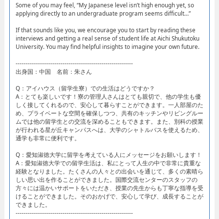
Some of you may feel, “My Japanese level isn’t high enough yet, so
applying directly to an undergraduate program seems difficult…”
If that sounds like you, we encourage you to start by reading these
interviews and getting a real sense of student life at Aichi Shukutoku
University. You may find helpful insights to imagine your own future.
------------------------------------------------------------
出身国：中国 名前：朱さん
Q：アイハウス（留学生寮）での生活はどうですか？
A：とても楽しいです！寮の管理人さんはとても親切で、他の学生も優
しく接してくれるので、安心して暮らすことができます。一人部屋のた
め、プライベートな空間を確保しつつ、共有のキッチンやリビングルー
ムでは他の留学生との交流を深めることもできます。また、別科の授業
が行われる星が丘キャンパスへは、大学のシャトルバスを使えるため、
通学も非常に便利です。
Q：愛知淑徳大学に留学を考えている人にメッセージをお願いします！
A：愛知淑徳大学での留学生活は、私にとって人生の中で非常に貴重な
経験となりました。たくさんの人々との出会いを通じて、多くの素晴ら
しい思い出を作ることができました。国際交流センターのスタッフの
方々には温かいサポートをいただき、授業の先生からも丁寧な指導を受
けることができました。そのおかげで、安心して学び、成長することが
できました。
------------------------------------------------------------