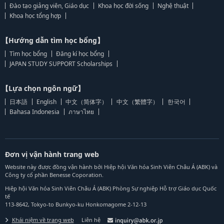
Đào tạo giảng viên, Giáo dục
Khoa học đời sống
Nghệ thuật
Khoa học tổng hợp
【Hướng dẫn tìm học bổng】
Tìm học bổng
Đăng kí học bổng
JAPAN STUDY SUPPORT Scholarships
【Lựa chọn ngôn ngữ】
日本語
English
中文（简体字）
中文（繁體字）
한국어
Bahasa Indonesia
ภาษาไทย
Đơn vị vận hành trang web
Website này được đồng vận hành bởi Hiệp hội Văn hóa Sinh Viên Châu Á (ABK) và
Công ty cổ phần Benesse Coporation.
Hiệp hội Văn hóa Sinh Viên Châu Á (ABK) Phòng Sự nghiệp Hỗ trợ Giáo dục Quốc
tế
113-8642, Tokyo-to Bunkyo-ku Honkomagome 2-12-13
Khái niệm về trang web
Liên hệ