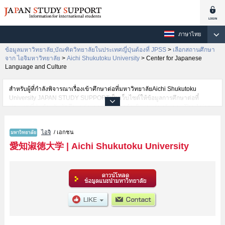
ภาษาไทย
ข้อมูลมหาวิทยาลัย,บัณฑิตวิทยาลัยในประเทศญี่ปุ่นต้องที่ JPSS
>
เลือกสถานศึกษา
จาก ไอจิมหาวิทยาลัย
>
Aichi Shukutoku University
>
Center for Japanese
Language and Culture
สำหรับผู้ที่กำลังพิจารณาเรื่องเข้าศึกษาต่อที่มหาวิทยาลัยAichi Shukutoku
University JAPAN STUDY SUPPORTเป็นเว็บไซต์ให้ข้อมูลการศึกษาต่อที่
ประเทศญี่ปุ่นสำหรับนักศึกษาต่างชาติโดยการดำเนินงานร่วมกันของ The Asian
Students Cultural Association และ Benesse Corporation มีการลงข้อมูลราย
ละเอียดของแต่ละคณะเช่นAichi Shukutoku University คณะGlobal Culture and
ไอจิ
/ เอกชน
CommunicationหรือคณะBusinessหรือคณะGlobal Communicationหรือ
คณะCenter for Japanese Language and CultureหรือคณะLettersหรือ
愛知淑徳大学
|
Aichi Shukutoku University
คณะHuman InformaticsหรือคณะPsychologyหรือคณะCreation and
RepresentationหรือคณะHealth and Medical SciencesหรือคณะFood and
Health SciencesหรือคณะHuman ServicesหรือคณะEducation (tentative
translation)หรือคณะArchitecture (tentative translation) ไว้ เป็นต้นไว้สำหรับผู้ที่
ต้องการค้นหาข้อมูลการศึกษาต่อเกี่ยวกับAichi Shukutoku University กรุณาใช้
เว็บไซต์นี้เพื่อการค้นหาข้อมูลตามอัธยาศัย นอกจากนั้นยังมีข้อมูลของสถาบันการ
ศึกษาระดับมหาวิทยาลัย,บัณฑิตวิทยาลัย,วิทยาลัยระดับอนุปริญญา,วิทยาลัย
อาชีวศึกษากว่า 1,300 แห่งที่กำลังเปิดรับสมัครนักศึกษาต่างชาติด้วย