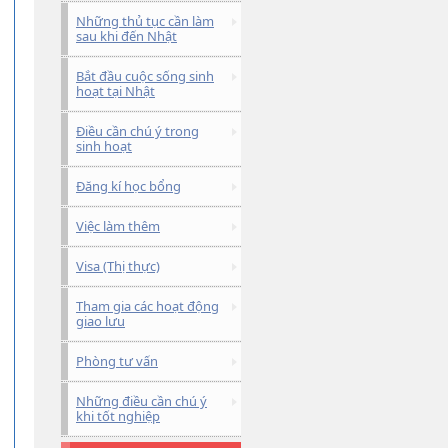
Những thủ tục cần làm
sau khi đến Nhật
Bắt đầu cuộc sống sinh
hoạt tại Nhật
Điều cần chú ý trong
sinh hoạt
Đăng kí học bổng
Việc làm thêm
Visa (Thị thực)
Tham gia các hoạt động
giao lưu
Phòng tư vấn
Những điều cần chú ý
khi tốt nghiệp