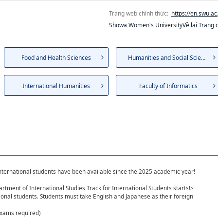
Trang web chính thức:
https://en.swu.ac.
Showa Women's UniversityVề lại Trang 
Food and Health Sciences
Humanities and Social Sciences
International Humanities
Faculty of Informatics
ternational students have been available since the 2025 academic year!
artment of International Studies Track for International Students starts!>
ional students. Students must take English and Japanese as their foreign
(Exams required)