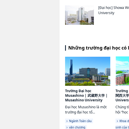
[Đại học]
Showa W
University
Những trường đại học có 
Trường Đại học
Trường 
Musashino
|
武蔵野大学
|
関西大
Musashino University
Univers
Đại học Musashino là một
Chúng tô
trường đại học tổ...
hội “học 
Ngành Toàn cầu
Khoa d
văn chương
sinh của 