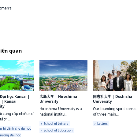
omen's
liên quan
Đại học Kansai
|
広島大学
|
Hiroshima
同志社大学
|
Doshisha
学
|
Kansai
University
University
ity
Hiroshima University is a
Our founding spirit consis
i cung cấp nhiều cơ
national institu...
of three main...
tập” ...
School of Letters
Letters
ự bị dành cho du học
School of Education
trường Đại học