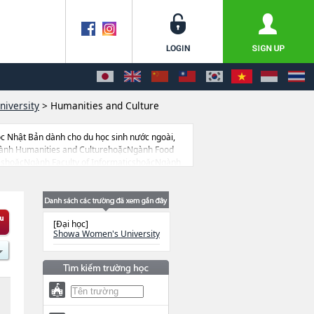
iversity
>
Humanities and Culture
c Nhật Bản dành cho du học sinh nước ngoài,
Ngành Humanities and CulturehoặcNgành Food
eshoặcNgành Faculty of InformaticshoặcNgành
ếu bạn đang tìm hiểu thông tin du học liên
, cao học, trường đại học ngắn hạn, trường
[Đại học]
Showa Women's University