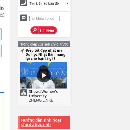
Tìm kiếm từ bản đồ
jp/
chủ
Điều tốt đẹp nhất mà
Du học Nhật Bản mang
lại cho bạn là gì ?
Showa Women's
University
ZHENG LINKE
Hướng dẫn sinh hoạt
cho du học sinh