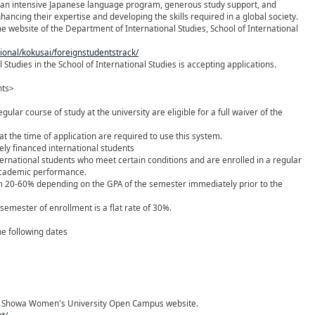
ve an intensive Japanese language program, generous study support, and
ancing their expertise and developing the skills required in a global society.
e website of the Department of International Studies, School of International
tional/kokusai/foreignstudentstrack/
Studies in the School of International Studies is accepting applications.
nts>
gular course of study at the university are eligible for a full waiver of the
at the time of application are required to use this system.
tely financed international students
ternational students who meet certain conditions and are enrolled in a regular
 academic performance.
om 20-60% depending on the GPA of the semester immediately prior to the
t semester of enrollment is a flat rate of 30%.
e following dates
the Showa Women's University Open Campus website.