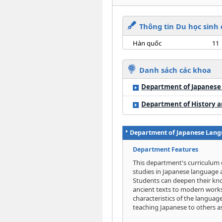
Thông tin Du học sinh
Hàn quốc
11
Danh sách các khoa
Department of Japanese
Department of History a
Department of Japanese Lang
Department Features
This department's curriculum 
studies in Japanese language a
Students can deepen their know
ancient texts to modern works
characteristics of the languag
teaching Japanese to others a