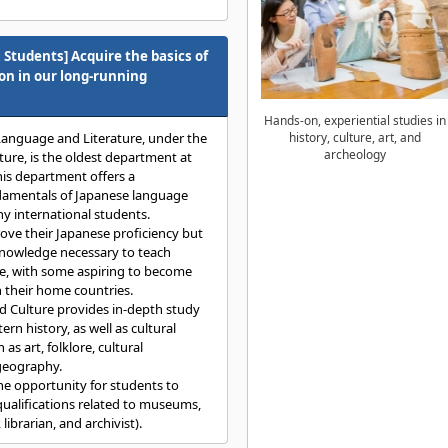
 Students] Acquire the basics of
on in our long-running
Hands-on, experiential studies in
history, culture, art, and
anguage and Literature, under the
archeology
ture, is the oldest department at
is department offers a
ndamentals of Japanese language
ny international students.
ove their Japanese proficiency but
 knowledge necessary to teach
ge, with some aspiring to become
 their home countries.
d Culture provides in-depth study
rn history, as well as cultural
as art, folklore, cultural
 geography.
the opportunity for students to
ualifications related to museums,
 librarian, and archivist).