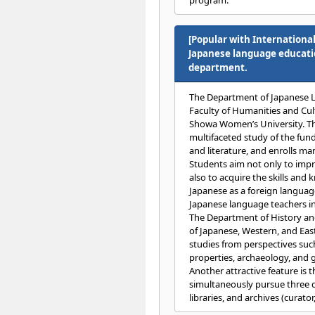
program.
[Popular with International
Japanese language educati
department.
The Department of Japanese L
Faculty of Humanities and Cul
Showa Women’s University. Th
multifaceted study of the fu
and literature, and enrolls ma
Students aim not only to impr
also to acquire the skills and
Japanese as a foreign langua
Japanese language teachers in
The Department of History an
of Japanese, Western, and Easte
studies from perspectives such 
properties, archaeology, and
Another attractive feature is 
simultaneously pursue three q
libraries, and archives (curator,