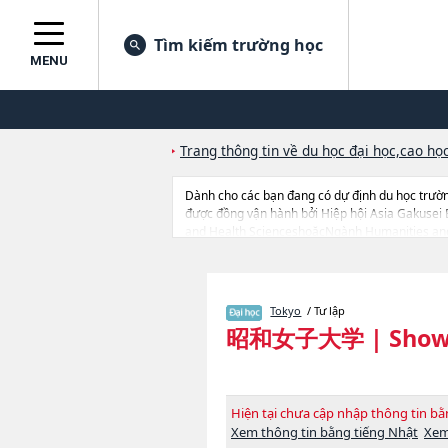
Tìm kiếm trường học
MENU
Trang thông tin về du học đại học,cao học
Dành cho các bạn đang có dự định du học trườ
được đồng vận hành bởi Hiệp hội Asia Gakusei
and Health ScienceshoặcNgành Humanities and
Faculty of Environmental Science and Design củ
quan tới Showa Women's University thì hãy sử d
chuyên môn đang tiếp nhận du học sinh.
Tokyo
/ Tư lập
昭和女子大学
|
Show
Hiện tại chưa cập nhập thông tin 
Xem thông tin bằng tiếng Nhật
Xem