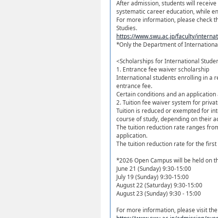
After admission, students will recei
systematic career education, while enh
For more information, please check th
Studies.
https://www.swu.ac.jp/faculty/interna
*Only the Department of International 
<Scholarships for International Stude
1. Entrance fee waiver scholarship
International students enrolling in a re
entrance fee.
Certain conditions and an application 
2. Tuition fee waiver system for priva
Tuition is reduced or exempted for in
course of study, depending on their
The tuition reduction rate ranges fr
application.
The tuition reduction rate for the firs
*2026 Open Campus will be held on th
June 21 (Sunday) 9:30-15:00
July 19 (Sunday) 9:30-15:00
August 22 (Saturday) 9:30-15:00
August 23 (Sunday) 9:30 - 15:00
For more information, please visit 