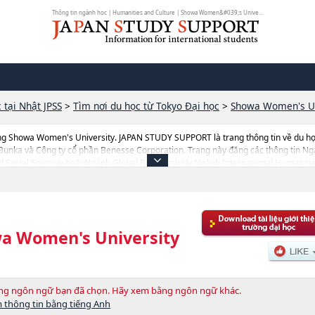
Thông tin ngành học | Humanities and Culture | Showa Women&#039;s Univers...
 tại Nhật JPSS
>
Tìm nơi du học từ Tokyo Đại học
>
Showa Women's Un
ng Showa Women's University. JAPAN STUDY SUPPORT là trang thông tin về du họ
 Bunka và Công ty cổ phần Benesse Corporation. Trang này đăng các thông tin 
 Social ScienceshoặcNgành Global BusinesshoặcNgành International Humaniti
a Showa Women's University cũng như thông tin chi tiết về từng ngành học, nên n
ụng trang web này.Ngoài ra còn có cả thông tin của khoảng 1.300 trường đại học
a Women's University
bằng ngôn ngữ bạn đã chọn. Hãy xem bằng ngôn ngữ khác.
 thông tin bằng tiếng Anh