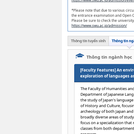
https://www.swu.ac.jp/admission/even
*Please note that due to various circ
the entrance examination and Open 
Please be sure to check the universit
https://www.swu.ac.jp/admission/
Thông tin ngành học
[Faculty Features] An envi
exploration of languages a
The Faculty of Humanities and
Department of Japanese Langu
the study of Japan's language
of History and Culture, focusin
archeology of both Japan and 
broadly diverse areas of study
focus on a specialization that
classes from both department