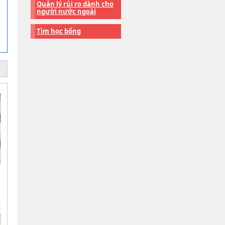
Quản lý rủi ro dành cho
người nước ngoài
Tìm học bổng
e