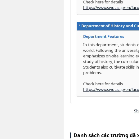
Check here for details
https://www.swu.ac.jp/en/facu
Department of History and Cu
Department Features
In this department, students e
world. Following the universit
emphasizes on-site learning ex
study of history, the curriculu
Students also cultivate skills i
problems.
Check here for details
https://www.swu.ac.jp/en/facu
Sh
Danh sách các trường đã 