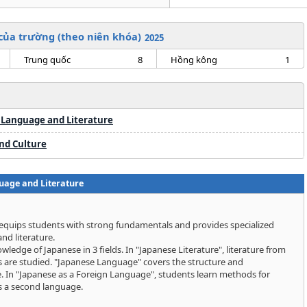
 của trường (theo niên khóa)
2025
Trung quốc
8
Hồng kông
1
 Language and Literature
nd Culture
uage and Literature
equips students with strong fundamentals and provides specialized
nd literature.
ledge of Japanese in 3 fields. In "Japanese Literature", literature from
 are studied. "Japanese Language" covers the structure and
e. In "Japanese as a Foreign Language", students learn methods for
s a second language.