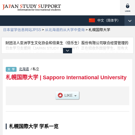
中文（简体字）
日本留学信息网站JPSS
>
从北海道的从大学中查询
>
札幌国際大学
财团法人亚洲学生文化协会和倍楽生（倍乐生）股份有限公司联合经营管理的
日本学习支援网（JAPAN STUDY SUPPORT）正在招收外国留学生。现有大
约1300个学校的大学学部、大学院、短大、专门学校的招生信息正登载于此
网。
这里登载的是札幌国際大学的详细招生信息。有人文 学部、观光 学部、运动
北海道
/ 私立
人类 学部等各学部的不同信息。招收名额、合格人数等考试信息，以及设施介
绍、联系方式等外国留学生必要的信息都登载于此，请务必查阅和利用此网。
札幌国際大学
|
Sapporo International University
札幌国際大学 学系一览