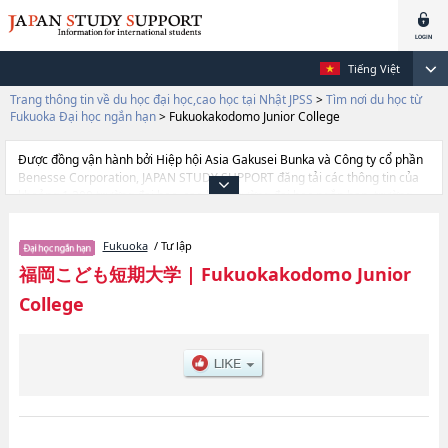
Tiếng Việt
Trang thông tin về du học đại học,cao học tại Nhật JPSS
>
Tìm nơi du học từ
Fukuoka Đại học ngắn hạn
>
Fukuokakodomo Junior College
Được đồng vận hành bởi Hiệp hội Asia Gakusei Bunka và Công ty cổ phần
Benesse Corporation, JAPAN STUDY SUPPORT đăng tải các thông tin của
khoảng 1.300 trường đại học, cao học, trường đại học ngắn hạn, trường
chuyên môn đang tiếp nhận du học sinh.
Tại đây có đăng các thông tin chi tiết về Fukuokakodomo Junior College, và
Fukuoka
/ Tư lập
thông tin cần thiết dành cho du học sinh, như là về các , thông tin về từng
ngành học, thông tin liên quan đến thi tuyển như số lượng tuyển sinh, số
福岡こども短期大学
|
Fukuokakodomo Junior
lượng trúng tuyển, cở sở trang thiết bị, hướng dẫn địa điểm v.v...
College