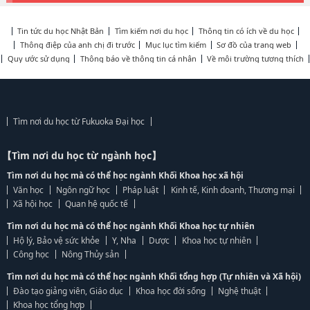
Tin tức du học Nhật Bản
Tìm kiếm nơi du học
Thông tin có ích về du học
Thông điệp của anh chị đi trước
Mục lục tìm kiếm
Sơ đồ của trang web
Quy ước sử dụng
Thông báo về thông tin cá nhân
Về môi trường tương thích
Tìm nơi du học từ Fukuoka Đại học
【Tìm nơi du học từ ngành học】
Tìm nơi du học mà có thể học ngành Khối Khoa học xã hội
Văn học
Ngôn ngữ học
Pháp luật
Kinh tế, Kinh doanh, Thương mại
Xã hội học
Quan hệ quốc tế
Tìm nơi du học mà có thể học ngành Khối Khoa học tự nhiên
Hộ lý, Bảo vệ sức khỏe
Y, Nha
Dược
Khoa học tự nhiên
Công học
Nông Thủy sản
Tìm nơi du học mà có thể học ngành Khối tổng hợp (Tự nhiên và Xã hội)
Đào tạo giảng viên, Giáo dục
Khoa học đời sống
Nghệ thuật
Khoa học tổng hợp