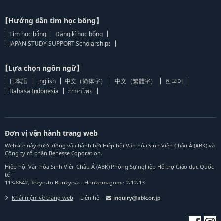
【Hướng dẫn tìm học bổng】
Tìm học bổng
Đăng kí học bổng
JAPAN STUDY SUPPORT Scholarships
【Lựa chọn ngôn ngữ】
日本語
English
中文（简体字）
中文（繁體字）
한국어
Bahasa Indonesia
ภาษาไทย
Đơn vị vận hành trang web
Website này được đồng vận hành bởi Hiệp hội Văn hóa Sinh Viên Châu Á (ABK) và
Công ty cổ phần Benesse Coporation.
Hiệp hội Văn hóa Sinh Viên Châu Á (ABK) Phòng Sự nghiệp Hỗ trợ Giáo dục Quốc
tế
113-8642, Tokyo-to Bunkyo-ku Honkomagome 2-12-13
Khái niệm về trang web
Liên hệ