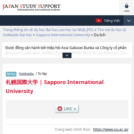
Tiếng Việt
Trang thông tin về du học đại học,cao học tại Nhật JPSS
>
Tìm nơi du học từ
Hokkaido Đại học
>
Sapporo International University
>
Du lịch
Được đồng vận hành bởi Hiệp hội Asia Gakusei Bunka và Công ty cổ phần
Benesse Corporation, JAPAN STUDY SUPPORT đăng tải các thông tin của
khoảng 1.300 trường đại học, cao học, trường đại học ngắn hạn, trường
chuyên môn đang tiếp nhận du học sinh.
Tại đây có đăng các thông tin chi tiết về Sapporo International University,
Hokkaido
/ Tư lập
và thông tin cần thiết dành cho du học sinh, như là về các Ngành Nhân
vănhoặcNgành Du lịchhoặcNgành Khoa học Thể thao và Con người, thông
札幌国際大学
|
Sapporo International
tin về từng ngành học, thông tin liên quan đến thi tuyển như số lượng
University
tuyển sinh, số lượng trúng tuyển, cở sở trang thiết bị, hướng dẫn địa điểm
v.v...
Trang web chính thức:
https://www.siu.ac.jp/