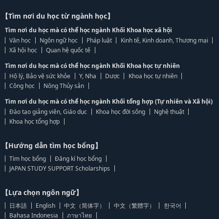
【Tìm nơi du học từ ngành học】
Tìm nơi du học mà có thể học ngành Khối Khoa học xã hội
Văn học
Ngôn ngữ học
Pháp luật
Kinh tế, Kinh doanh, Thương mại
Xã hội học
Quan hệ quốc tế
Tìm nơi du học mà có thể học ngành Khối Khoa học tự nhiên
Hộ lý, Bảo vệ sức khỏe
Y, Nha
Dược
Khoa học tự nhiên
Công học
Nông Thủy sản
Tìm nơi du học mà có thể học ngành Khối tổng hợp (Tự nhiên và Xã hội)
Đào tạo giảng viên, Giáo dục
Khoa học đời sống
Nghệ thuật
Khoa học tổng hợp
【Hướng dẫn tìm học bổng】
Tìm học bổng
Đăng kí học bổng
JAPAN STUDY SUPPORT Scholarships
【Lựa chọn ngôn ngữ】
日本語
English
中文（简体字）
中文（繁體字）
한국어
Bahasa Indonesia
ภาษาไทย