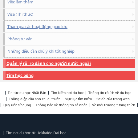
Việc làm thêm
Visa (Thị thực)
Tham gia các hoạt động giao lưu
Phòng tư vấn
Những điều cần chú ý khi tốt nghiệp
Quản lý rủi ro dành cho người nước ngoài
Tìm học bổng
Tin tức du học Nhật Bản
Tìm kiếm nơi du học
Thông tin có ích về du học
Thông điệp của anh chị đi trước
Mục lục tìm kiếm
Sơ đồ của trang web
Quy ước sử dụng
Thông báo về thông tin cá nhân
Về môi trường tương thích
Tìm nơi du học từ Hokkaido Đại học