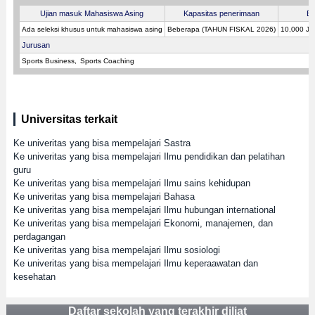
Ujian masuk Mahasiswa Asing
Kapasitas penerimaan
Bi
Ada seleksi khusus untuk mahasiswa asing
Beberapa (TAHUN FISKAL 2026)
10,000 JP
Jurusan
Sports Business
Sports Coaching
Universitas terkait
Ke univeritas yang bisa mempelajari Sastra
Ke univeritas yang bisa mempelajari Ilmu pendidikan dan pelatihan
guru
Ke univeritas yang bisa mempelajari Ilmu sains kehidupan
Ke univeritas yang bisa mempelajari Bahasa
Ke univeritas yang bisa mempelajari Ilmu hubungan international
Ke univeritas yang bisa mempelajari Ekonomi, manajemen, dan
perdagangan
Ke univeritas yang bisa mempelajari Ilmu sosiologi
Ke univeritas yang bisa mempelajari Ilmu keperaawatan dan
kesehatan
Daftar sekolah yang terakhir diliat