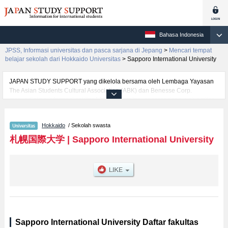
Bahasa Indonesia
JPSS, Informasi universitas dan pasca sarjana di Jepang
>
Mencari tempat
belajar sekolah dari Hokkaido Universitas
>
Sapporo International University
JAPAN STUDY SUPPORT yang dikelola bersama oleh Lembaga Yayasan
The Asian Students Cultural Association (ABK) dan Benesse Corp.
menyediakan informasi sekitar 1300 universitas, pascasarjana, universitas
yunior, akademi kejuruan yang siap menerima mahasiswa(i) mancanegara.
Tersedia informasi rinci mengenai Sapporo International University,
Hokkaido
/ Sekolah swasta
mencakup informasi per fakultas seperti Fakultas HumanitiesatauFakultas
TourismatauFakultas Sports Human, serta berbagai informasi yang berguna
札幌国際大学
|
Sapporo International University
bagi mahasiswa(i) mancanegara seperti kuota untuk jumlah pendaftar dan
jumlah kelulusan ujian masuk mahasiswa(i) mancanegara, informasi
mengenai ujian masuk, prasarana kampus, akses jalan, dan lainnya.
Silakan memanfaatkannya.
Sapporo International University Daftar fakultas