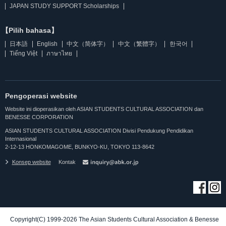
JAPAN STUDY SUPPORT Scholarships
【Pilih bahasa】
日本語
English
中文（简体字）
中文（繁體字）
한국어
Tiếng Việt
ภาษาไทย
Pengoperasi website
Website ini dioperasikan oleh ASIAN STUDENTS CULTURAL ASSOCIATION dan
BENESSE CORPORATION
ASIAN STUDENTS CULTURAL ASSOCIATION Divisi Pendukung Pendidikan
Internasional
2-12-13 HONKOMAGOME, BUNKYO-KU, TOKYO 113-8642
Konsep website
Kontak
Copyright(C) 1999-2026 The Asian Students Cultural Association & Benesse