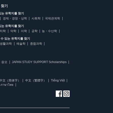
 찾기
있는 유학지를 찾기
경제・경영・상학
사회학
국제관계학
있는 유학지를 찾기
치학
약학
이학
공학
농・수산학
수 있는 유학지를 찾기
생활과학
예술학
종합과학
 응모
JAPAN STUDY SUPPORT Scholarships
中文（简体字）
中文（繁體字）
Tiếng Việt
ภาษาไทย