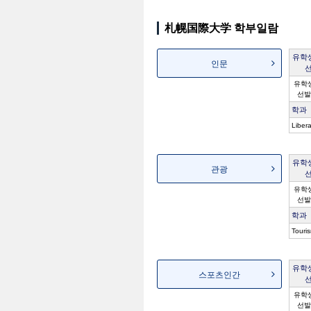
札幌国際大学 학부일람
유학
인문
유학
선발
학과
Libera
유학
관광
유학
선발
학과
Touri
유학
스포츠인간
유학
선발