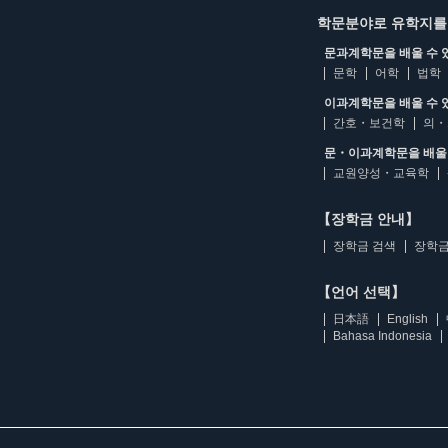
학문분야로 유학지를
문과계학문을 배울 수 
문학
어학
법학
이과계학문을 배울 수 
간호・보건학
의・
문・이과계학문을 배울 
교원양성・교육학
【장학금 안내】
장학금 검색
장학금
【언어 선택】
日本語
English
Bahasa Indonesia