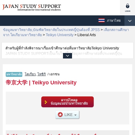
ภาษาไทย
ข้อมูลมหาวิทยาลัย,บัณฑิตวิทยาลัยในประเทศญี่ปุ่นต้องที่ JPSS
>
เลือกสถานศึกษา
จาก โตเกียวมหาวิทยาลัย
>
Teikyo University
>
Liberal Arts
สำหรับผู้ที่กำลังพิจารณาเรื่องเข้าศึกษาต่อที่มหาวิทยาลัยTeikyo University
JAPAN STUDY SUPPORTเป็นเว็บไซต์ให้ข้อมูลการศึกษาต่อที่ประเทศญี่ปุ่น
สำหรับนักศึกษาต่างชาติโดยการดำเนินงานร่วมกันของ The Asian Students
Cultural Association และ Benesse Corporation มีการลงข้อมูลรายละเอียดของ
แต่ละคณะเช่นTeikyo University คณะLiberal ArtsหรือคณะEconomicsหรือ
โตเกียว
,
โทชิกิ
/ เอกชน
คณะLawหรือคณะScience and EngineeringหรือคณะForeign Languageหรือ
คณะEducation ไว้ เป็นต้นไว้สำหรับผู้ที่ต้องการค้นหาข้อมูลการศึกษาต่อเกี่ยว
帝京大学
|
Teikyo University
กับTeikyo University กรุณาใช้เว็บไซต์นี้เพื่อการค้นหาข้อมูลตามอัธยาศัย
นอกจากนั้นยังมีข้อมูลของสถาบันการศึกษาระดับมหาวิทยาลัย,บัณฑิต
วิทยาลัย,วิทยาลัยระดับอนุปริญญา,วิทยาลัยอาชีวศึกษากว่า 1,300 แห่งที่กำลัง
เปิดรับสมัครนักศึกษาต่างชาติด้วย