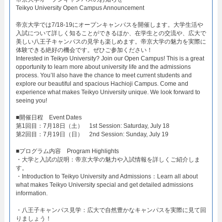
Teikyo University Open Campus Announcement​
帝京大学では7/18-19にオープンキャンパスを開催します。大学生活や
入試について詳しく知ることができるほか、在学生との交流や、広大で
美しい八王子キャンパスの見学も楽しめます。帝京大学の魅力を実際に
体験できる絶好の機会です。ぜひご参加ください！
Interested in Teikyo University? Join our Open Campus! This is a great
opportunity to learn more about university life and the admissions
process. You’ll also have the chance to meet current students and
explore our beautiful and spacious Hachioji Campus. Come and
experience what makes Teikyo University unique. We look forward to
seeing you!
​■開催日程 Event Dates​
第1回目：7月18日（土） 1st Session: Saturday, July 18​
第2回目：7月19日（日） 2nd Session: Sunday, July 19​
■プログラム内容 Program Highlights​
・大学と入試の説明：帝京大学の魅力や入試情報を詳しくご紹介しま
す。​
・Introduction to Teikyo University and Admissions：Learn all about
what makes Teikyo University special and get detailed admissions
information.​
・八王子キャンパス見学：広大で自然豊かなキャンパスを実際に見て回
りましょう！​