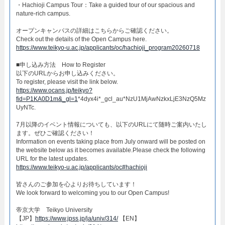
・Hachioji Campus Tour：Take a guided tour of our spacious and
nature-rich campus.​
オープンキャンパスの詳細はこちらからご確認ください。​
Check out the details of the Open Campus here.​
https://www.teikyo-u.ac.jp/applicants/oc/hachioji_program20260718
​■申し込み方法 How to Register​
以下のURLからお申し込みください。
To register, please visit the link below.
https://www.ocans.jp/teikyo?
fid=P1KA0D1m&_gl=1
*4dyx4i*_gcl_au*NzU1MjAwNzkxLjE3NzQ5Mz
UyNTc.
7月以降のイベント情報についても、以下のURLにて随時ご案内いたし
ます。ぜひご確認ください！
Information on events taking place from July onward will be posted on
the website below as it becomes available.Please check the following
URL for the latest updates.
https://www.teikyo-u.ac.jp/applicants/oc#hachioji
皆さんのご参加を心よりお待ちしています！​
We look forward to welcoming you to our Open Campus!​
帝京大学 Teikyo University
【JP】
https://www.jpss.jp/ja/univ/314/
【EN】