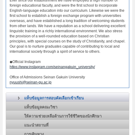
Ever since our establishment we have employed a high number of
foreign educational faculty, and were the first school to incorporate
English-language education into our curriculum. Likewise we were the
first school to establish a foreign exchange program with universities
overseas, and have established a long tradition of welcoming students
from other lands. We have a reputation as a school delivering excellent
linguistic training in a richly international environment. We also stress
the provision of a well-rounded education based on Christian
principles, with special courses on the study of Christianity, and chapel.
Our goal is to nurture graduates capable of contributing to local and
international society through a spirit of service to others.
◆Official Instagram
https://www.instagram.com/seinangakuin_university/
Office of Admissions Seinan Gakuin University
nyuushi@seinan-gu.ac.jp
แท็บข้อมูลการสอบคัดเลือกเข้าเรียน
แท็บข้อมูลคณะวิชา
ให้ความช่วยเหลือด้านการใช้ชีวิตของนักศึกษา
แนะนำสถานที่
การเดินทาง