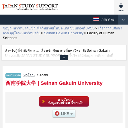
ภาษาไทย
ข้อมูลมหาวิทยาลัย,บัณฑิตวิทยาลัยในประเทศญี่ปุ่นต้องที่ JPSS
>
เลือกสถานศึกษา
จาก ฟุกุโอกะมหาวิทยาลัย
>
Seinan Gakuin University
>
Faculty of Human
Sciences
สำหรับผู้ที่กำลังพิจารณาเรื่องเข้าศึกษาต่อที่มหาวิทยาลัยSeinan Gakuin
University JAPAN STUDY SUPPORTเป็นเว็บไซต์ให้ข้อมูลการศึกษาต่อที่
ประเทศญี่ปุ่นสำหรับนักศึกษาต่างชาติโดยการดำเนินงานร่วมกันของ The Asian
Students Cultural Association และ Benesse Corporation มีการลงข้อมูลราย
ละเอียดของแต่ละคณะเช่นSeinan Gakuin University คณะFaculty of Foreign
ฟุกุโอกะ
/ เอกชน
Language StudiesหรือคณะFaculty of CommerceหรือคณะFaculty of
EconomicsหรือคณะFaculty of LawหรือคณะFaculty of Human Sciencesหรือ
西南学院大学
|
Seinan Gakuin University
คณะFaculty of Intercultural StudiesหรือคณะFaculty of Theology ไว้ เป็นต้นไว้
สำหรับผู้ที่ต้องการค้นหาข้อมูลการศึกษาต่อเกี่ยวกับSeinan Gakuin University
กรุณาใช้เว็บไซต์นี้เพื่อการค้นหาข้อมูลตามอัธยาศัย นอกจากนั้นยังมีข้อมูลของ
สถาบันการศึกษาระดับมหาวิทยาลัย,บัณฑิตวิทยาลัย,วิทยาลัยระดับ
อนุปริญญา,วิทยาลัยอาชีวศึกษากว่า 1,300 แห่งที่กำลังเปิดรับสมัครนักศึกษาต่าง
ชาติด้วย