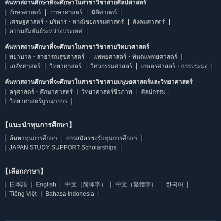
ค้นหาสถานศึกษาที่จะศึกษาในสาขาวิชาสายศิลปศาสตร์
อักษรศาสตร์
ภาษาศาสตร์
นิติศาสตร์
เศรษฐศาสตร์・บริหาร・พาณิชยกรรมศาสตร์
สังคมศาสตร์
ความสัมพันธ์ระหว่างประเทศ
ค้นหาสถานศึกษาที่จะศึกษาในสาขาวิชาสายวิทยาศาสตร์
พยาบาล・สาธารณสุขศาสตร์
แพทยศาสตร์・ทันตแพทยศาสตร์
เภสัชศาสตร์
วิทยาศาสตร์
วิศวกรรมศาสตร์
เกษตรศาสตร์・การประมง
ค้นหาสถานศึกษาที่จะศึกษาในสาขาวิชาสายมนุษยศาสตร์และวิทยาศาสตร์
ครุศาสตร์・ศึกษาศาสตร์
วิทยาศาสตร์ชีวภาพ
ศิลปกรรม
วิทยาศาสตร์บูรณาการ
【แนะนำทุนการศึกษา】
ค้นหาทุนการศึกษา
การสมัครขอรับทุนการศึกษา
JAPAN STUDY SUPPORT Scholarships
【เลือกภาษา】
日本語
English
中文（简体字）
中文（繁體字）
한국어
Tiếng Việt
Bahasa Indonesia