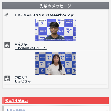
先輩のメッセージ
日本に留学しようか迷っている学生へひと言
帝京大学
SHANKAR VISHALさん
帝京大学
ヒョビさん
留学生生活案内
来日後手続き