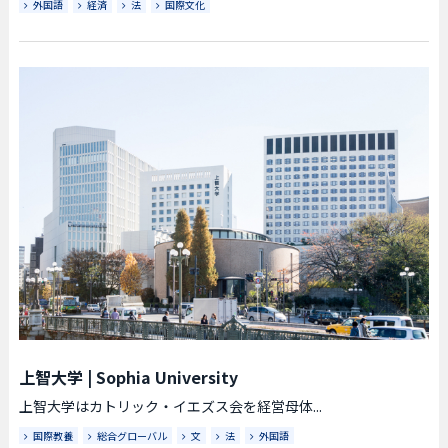
外国語
経済
法
国際文化
上智大学
|
Sophia University
上智大学はカトリック・イエズス会を経営母体...
国際教養
総合グローバル
文
法
外国語