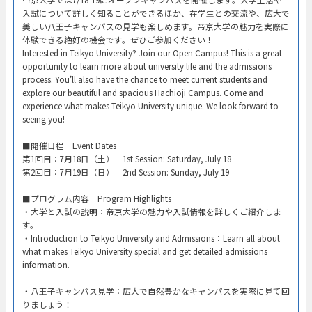
入試について詳しく知ることができるほか、在学生との交流や、広大で
美しい八王子キャンパスの見学も楽しめます。帝京大学の魅力を実際に
体験できる絶好の機会です。ぜひご参加ください！
Interested in Teikyo University? Join our Open Campus! This is a great
opportunity to learn more about university life and the admissions
process. You’ll also have the chance to meet current students and
explore our beautiful and spacious Hachioji Campus. Come and
experience what makes Teikyo University unique. We look forward to
seeing you!
​■開催日程 Event Dates​
第1回目：7月18日（土） 1st Session: Saturday, July 18​
第2回目：7月19日（日） 2nd Session: Sunday, July 19​
■プログラム内容 Program Highlights​
・大学と入試の説明：帝京大学の魅力や入試情報を詳しくご紹介しま
す。​
・Introduction to Teikyo University and Admissions：Learn all about
what makes Teikyo University special and get detailed admissions
information.​
・八王子キャンパス見学：広大で自然豊かなキャンパスを実際に見て回
りましょう！​