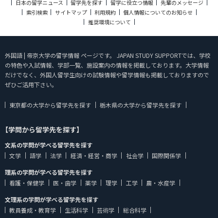
日本の留学ニュース
留学先を探す
留学に役立つ情報
先輩のメッセージ
索引検索
サイトマップ
利用規約
個人情報についてのお知らせ
推奨環境について
外国語 | 帝京大学の留学情報 ページです。 JAPAN STUDY SUPPORTでは、学校
の特色や入試情報、学部一覧、施設案内の情報を掲載しております。大学情報
だけでなく、外国人留学生向けの試験情報や留学情報も掲載しておりますので
ぜひご活用下さい。
東京都の大学から留学先を探す
栃木県の大学から留学先を探す
【学問から留学先を探す】
文系の学問が学べる留学先を探す
文学
語学
法学
経済・経営・商学
社会学
国際関係学
理系の学問が学べる留学先を探す
看護・保健学
医・歯学
薬学
理学
工学
農・水産学
文理系の学問が学べる留学先を探す
教員養成・教育学
生活科学
芸術学
総合科学