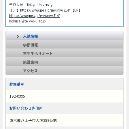
帝京大学 Teikyo University
【JP】
https://www.jpss.jp/ja/univ/314/
【EN】
https://www.jpss.jp/en/univ/314/
kokusai＠teikyo-u.ac.jp
入試情報
学部情報
学生生活サポート
施設案内
アクセス
郵便番号
192-0395
お問い合わせ先住所
東京都八王子市大塚359番地