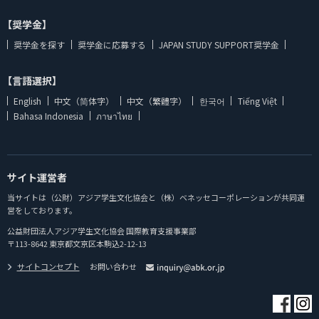
【奨学金】
奨学金を探す
奨学金に応募する
JAPAN STUDY SUPPORT奨学金
【言語選択】
English
中文（简体字）
中文（繁體字）
한국어
Tiếng Việt
Bahasa Indonesia
ภาษาไทย
サイト運営者
当サイトは（公財）アジア学生文化協会と（株）ベネッセコーポレーションが共同運
営をしております。
公益財団法人アジア学生文化協会 国際教育支援事業部
〒113-8642 東京都文京区本駒込2-12-13
サイトコンセプト
お問い合わせ