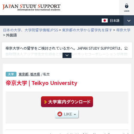
日本語
日本の大学、大学院留学情報JPSS
>
東京都の大学から留学先を探す
>
帝京大学
>
外国語
帝京大学への留学をご検討されている方へ。JAPAN STUDY SUPPORTは、公
益財団法人アジア学生文化協会と株式会社ベネッセコーポレーションが共同
運営している外国人留学生向け日本留学情報サイトです。帝京大学の文学部
や経済学部や法学部や理工学部や外国語学部や教育学部等、学部別の詳細情
報も掲載していますので、帝京大学に関する留学情報をお探しの方は是非ご
東京都
,
栃木県
/ 私立
利用下さい。その他、外国人留学生募集をしている約1,300校の大学・大学
帝京大学
|
Teikyo University
院・短大・専門学校情報も掲載しています。