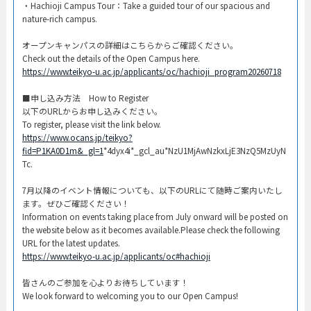
・Hachioji Campus Tour：Take a guided tour of our spacious and
nature-rich campus.​
オープンキャンパスの詳細はこちらからご確認ください。​
Check out the details of the Open Campus here.​
https://www.teikyo-u.ac.jp/applicants/oc/hachioji_program20260718
​■申し込み方法 How to Register​
以下のURLからお申し込みください。
To register, please visit the link below.
https://www.ocans.jp/teikyo?
fid=P1KA0D1m&_gl=1
*4dyx4i*_gcl_au*NzU1MjAwNzkxLjE3NzQ5MzUyN
Tc.
7月以降のイベント情報についても、以下のURLにて随時ご案内いたし
ます。ぜひご確認ください！
Information on events taking place from July onward will be posted on
the website below as it becomes available.Please check the following
URL for the latest updates.
https://www.teikyo-u.ac.jp/applicants/oc#hachioji
皆さんのご参加を心よりお待ちしています！​
We look forward to welcoming you to our Open Campus!​