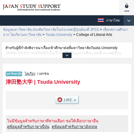
ภาษาไทย
ข้อมูลมหาวิทยาลัย,บัณฑิตวิทยาลัยในประเทศญี่ปุ่นต้องที่ JPSS
>
เลือกสถานศึกษา
จาก โตเกียวมหาวิทยาลัย
>
Tsuda University
>
College of Liberal Arts
สำหรับผู้ที่กำลังพิจารณาเรื่องเข้าศึกษาต่อที่มหาวิทยาลัยTsuda University
JAPAN STUDY SUPPORTเป็นเว็บไซต์ให้ข้อมูลการศึกษาต่อที่ประเทศญี่ปุ่น
สำหรับนักศึกษาต่างชาติโดยการดำเนินงานร่วมกันของ The Asian Students
Cultural Association และ Benesse Corporation มีการลงข้อมูลรายละเอียดของ
แต่ละคณะเช่นTsuda University คณะCollege of Liberal ArtsหรือคณะCollege
โตเกียว
/ เอกชน
of Policy Studies ไว้ เป็นต้นไว้สำหรับผู้ที่ต้องการค้นหาข้อมูลการศึกษาต่อเกี่ยว
กับTsuda University กรุณาใช้เว็บไซต์นี้เพื่อการค้นหาข้อมูลตามอัธยาศัย
津田塾大学
|
Tsuda University
นอกจากนั้นยังมีข้อมูลของสถาบันการศึกษาระดับมหาวิทยาลัย,บัณฑิต
วิทยาลัย,วิทยาลัยระดับอนุปริญญา,วิทยาลัยอาชีวศึกษากว่า 1,300 แห่งที่กำลัง
เปิดรับสมัครนักศึกษาต่างชาติด้วย
ไม่มีข้อมูลสำหรับภาษาที่ท่านเลือก ขอให้เลือกภาษาอื่น
ดูข้อมูลสำหรับภาษาญี่ปุ่น
ดูข้อมูลสำหรับภาษาอังกฤษ