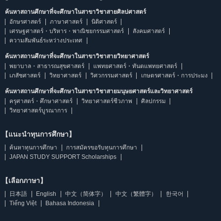
ค้นหาสถานศึกษาที่จะศึกษาในสาขาวิชาสายศิลปศาสตร์
อักษรศาสตร์
ภาษาศาสตร์
นิติศาสตร์
เศรษฐศาสตร์・บริหาร・พาณิชยกรรมศาสตร์
สังคมศาสตร์
ความสัมพันธ์ระหว่างประเทศ
ค้นหาสถานศึกษาที่จะศึกษาในสาขาวิชาสายวิทยาศาสตร์
พยาบาล・สาธารณสุขศาสตร์
แพทยศาสตร์・ทันตแพทยศาสตร์
เภสัชศาสตร์
วิทยาศาสตร์
วิศวกรรมศาสตร์
เกษตรศาสตร์・การประมง
ค้นหาสถานศึกษาที่จะศึกษาในสาขาวิชาสายมนุษยศาสตร์และวิทยาศาสตร์
ครุศาสตร์・ศึกษาศาสตร์
วิทยาศาสตร์ชีวภาพ
ศิลปกรรม
วิทยาศาสตร์บูรณาการ
【แนะนำทุนการศึกษา】
ค้นหาทุนการศึกษา
การสมัครขอรับทุนการศึกษา
JAPAN STUDY SUPPORT Scholarships
【เลือกภาษา】
日本語
English
中文（简体字）
中文（繁體字）
한국어
Tiếng Việt
Bahasa Indonesia