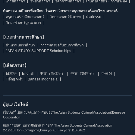
เภสัชศาสตร์
วิทยาศาสตร์
วิศวกรรมศาสตร์
เกษตรศาสตร์・การประมง
ค้นหาสถานศึกษาที่จะศึกษาในสาขาวิชาสายมนุษยศาสตร์และวิทยาศาสตร์
ครุศาสตร์・ศึกษาศาสตร์
วิทยาศาสตร์ชีวภาพ
ศิลปกรรม
วิทยาศาสตร์บูรณาการ
【แนะนำทุนการศึกษา】
ค้นหาทุนการศึกษา
การสมัครขอรับทุนการศึกษา
JAPAN STUDY SUPPORT Scholarships
【เลือกภาษา】
日本語
English
中文（简体字）
中文（繁體字）
한국어
Tiếng Việt
Bahasa Indonesia
ผู้ดูแลเว็บไซต์
เว็บไซต์นี้เป็นเวบที่ดูแลร่วมกันของThe Asian Students Cultural Association&Benesse
Corporation
แผนกสนับสนุนการศึกษานานาชาติ The Asian Students Cultural Association
2-12-13 Hon-Komagome,Bunkyo-Ku, Tokyo 〒113-8462