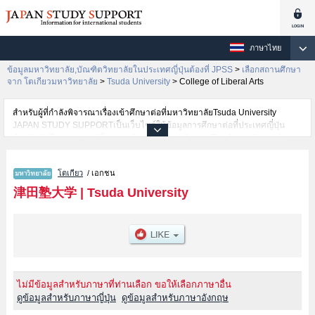
ภาษาไทย
ข้อมูลมหาวิทยาลัย,บัณฑิตวิทยาลัยในประเทศญี่ปุ่นต้องที่ JPSS
>
เลือกสถานศึกษา
จาก โตเกียวมหาวิทยาลัย
>
Tsuda University
>
College of Liberal Arts
สำหรับผู้ที่กำลังพิจารณาเรื่องเข้าศึกษาต่อที่มหาวิทยาลัยTsuda University
JAPAN STUDY SUPPORTเป็นเว็บไซต์ให้ข้อมูลการศึกษาต่อที่ประเทศญี่ปุ่น
สำหรับนักศึกษาต่างชาติโดยการดำเนินงานร่วมกันของ The Asian Students
Cultural Association และ Benesse Corporation มีการลงข้อมูลรายละเอียดของ
แต่ละคณะเช่นTsuda University คณะCollege of Liberal ArtsหรือคณะCollege
โตเกียว
/ เอกชน
of Policy Studies ไว้ เป็นต้นไว้สำหรับผู้ที่ต้องการค้นหาข้อมูลการศึกษาต่อเกี่ยว
กับTsuda University กรุณาใช้เว็บไซต์นี้เพื่อการค้นหาข้อมูลตามอัธยาศัย
津田塾大学
|
Tsuda University
นอกจากนั้นยังมีข้อมูลของสถาบันการศึกษาระดับมหาวิทยาลัย,บัณฑิต
วิทยาลัย,วิทยาลัยระดับอนุปริญญา,วิทยาลัยอาชีวศึกษากว่า 1,300 แห่งที่กำลัง
เปิดรับสมัครนักศึกษาต่างชาติด้วย
ไม่มีข้อมูลสำหรับภาษาที่ท่านเลือก ขอให้เลือกภาษาอื่น
ดูข้อมูลสำหรับภาษาญี่ปุ่น
ดูข้อมูลสำหรับภาษาอังกฤษ