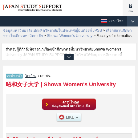
ภาษาไทย
ข้อมูลมหาวิทยาลัย,บัณฑิตวิทยาลัยในประเทศญี่ปุ่นต้องที่ JPSS
>
เลือกสถานศึกษา
จาก โตเกียวมหาวิทยาลัย
>
Showa Women's University
>
Faculty of Informatics
สำหรับผู้ที่กำลังพิจารณาเรื่องเข้าศึกษาต่อที่มหาวิทยาลัยShowa Women's
University JAPAN STUDY SUPPORTเป็นเว็บไซต์ให้ข้อมูลการศึกษาต่อที่
ประเทศญี่ปุ่นสำหรับนักศึกษาต่างชาติโดยการดำเนินงานร่วมกันของ The Asian
Students Cultural Association และ Benesse Corporation มีการลงข้อมูลราย
ละเอียดของแต่ละคณะเช่นShowa Women's University คณะHumanities and
โตเกียว
/ เอกชน
CultureหรือคณะFood and Health SciencesหรือคณะHumanities and Social
SciencesหรือคณะGlobal BusinessหรือคณะInternational Humanitiesหรือ
昭和女子大学
|
Showa Women's University
คณะFaculty of InformaticsหรือคณะFaculty of Environmental Science and
Design ไว้ เป็นต้นไว้สำหรับผู้ที่ต้องการค้นหาข้อมูลการศึกษาต่อเกี่ยวกับShowa
Women's University กรุณาใช้เว็บไซต์นี้เพื่อการค้นหาข้อมูลตามอัธยาศัย
นอกจากนั้นยังมีข้อมูลของสถาบันการศึกษาระดับมหาวิทยาลัย,บัณฑิต
วิทยาลัย,วิทยาลัยระดับอนุปริญญา,วิทยาลัยอาชีวศึกษากว่า 1,300 แห่งที่กำลัง
เปิดรับสมัครนักศึกษาต่างชาติด้วย