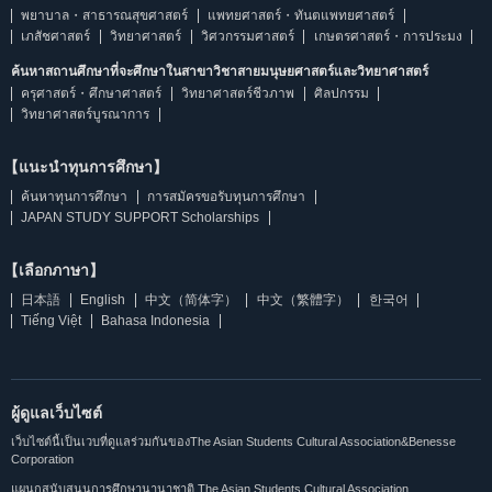
พยาบาล・สาธารณสุขศาสตร์
แพทยศาสตร์・ทันตแพทยศาสตร์
เภสัชศาสตร์
วิทยาศาสตร์
วิศวกรรมศาสตร์
เกษตรศาสตร์・การประมง
ค้นหาสถานศึกษาที่จะศึกษาในสาขาวิชาสายมนุษยศาสตร์และวิทยาศาสตร์
ครุศาสตร์・ศึกษาศาสตร์
วิทยาศาสตร์ชีวภาพ
ศิลปกรรม
วิทยาศาสตร์บูรณาการ
【แนะนำทุนการศึกษา】
ค้นหาทุนการศึกษา
การสมัครขอรับทุนการศึกษา
JAPAN STUDY SUPPORT Scholarships
【เลือกภาษา】
日本語
English
中文（简体字）
中文（繁體字）
한국어
Tiếng Việt
Bahasa Indonesia
ผู้ดูแลเว็บไซต์
เว็บไซต์นี้เป็นเวบที่ดูแลร่วมกันของThe Asian Students Cultural Association&Benesse
Corporation
แผนกสนับสนุนการศึกษานานาชาติ The Asian Students Cultural Association