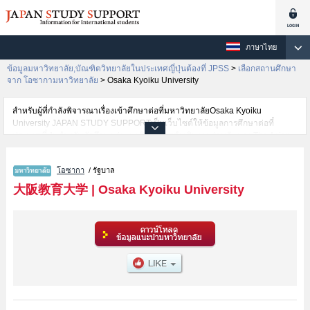
ภาษาไทย
ข้อมูลมหาวิทยาลัย,บัณฑิตวิทยาลัยในประเทศญี่ปุ่นต้องที่ JPSS
>
เลือกสถานศึกษา
จาก โอซากามหาวิทยาลัย
>
Osaka Kyoiku University
สำหรับผู้ที่กำลังพิจารณาเรื่องเข้าศึกษาต่อที่มหาวิทยาลัยOsaka Kyoiku
University JAPAN STUDY SUPPORTเป็นเว็บไซต์ให้ข้อมูลการศึกษาต่อที่
ประเทศญี่ปุ่นสำหรับนักศึกษาต่างชาติโดยการดำเนินงานร่วมกันของ The Asian
Students Cultural Association และ Benesse Corporation มีการลงข้อมูลราย
ละเอียดของแต่ละคณะเช่นOsaka Kyoiku University คณะEducation ไว้ เป็นต้น
โอซากา
/ รัฐบาล
ไว้สำหรับผู้ที่ต้องการค้นหาข้อมูลการศึกษาต่อเกี่ยวกับOsaka Kyoiku University
กรุณาใช้เว็บไซต์นี้เพื่อการค้นหาข้อมูลตามอัธยาศัย นอกจากนั้นยังมีข้อมูลของ
大阪教育大学
|
Osaka Kyoiku University
สถาบันการศึกษาระดับมหาวิทยาลัย,บัณฑิตวิทยาลัย,วิทยาลัยระดับ
อนุปริญญา,วิทยาลัยอาชีวศึกษากว่า 1,300 แห่งที่กำลังเปิดรับสมัครนักศึกษาต่าง
ชาติด้วย