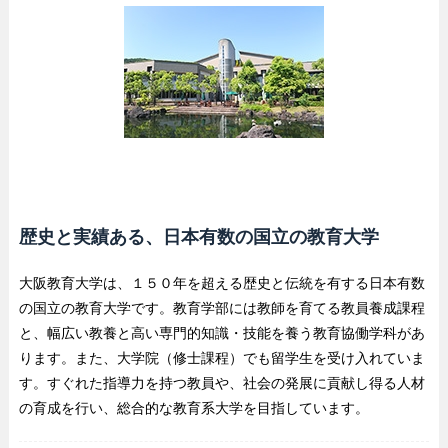
歴史と実績ある、日本有数の国立の教育大学
大阪教育大学は、１５０年を超える歴史と伝統を有する日本有数
の国立の教育大学です。教育学部には教師を育てる教員養成課程
と、幅広い教養と高い専門的知識・技能を養う教育協働学科があ
ります。また、大学院（修士課程）でも留学生を受け入れていま
す。すぐれた指導力を持つ教員や、社会の発展に貢献し得る人材
の育成を行い、総合的な教育系大学を目指しています。